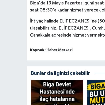
Biga'da 13 Mayıs Pazartesi günü saat
Gündem
saat 08:30'a kadar hizmet verecek o
Hava Durumu
İhtiyaç halinde ELİF ECZANESİ'ne (50
ulaşabilirsiniz. ELİF ECZANESİ, Cum
İlan
Çanakkale adresinde hizmet vermekte
Kültür Sanat
Kaynak:
Haber Merkezi
Magazin
Otomobil
Bunlar da ilginizi çekebilir
Politika
Resmî ilanlar
Sağlık