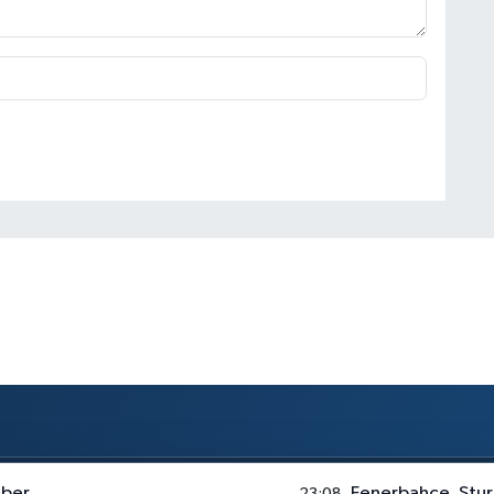
aber
Fenerbahçe, Stur
23:08