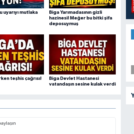
bu uyarıyı mutlaka
Biga Yarımadasının gizli
hazinesi! Meğer bu bitki şifa
deposuymuş
ken teşhis çağrısı!
Biga Devlet Hastanesi
vatandaşın sesine kulak verdi
Y