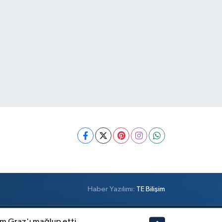
Haber Yazılımı:
TE Bilişim
m Graz'ı mağlup etti