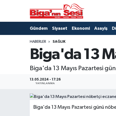
Asayiş
Çanakkale Hava Durumu
Gündem
Siyaset
Ekonomi
Asayiş
D
Astroloji
Çanakkale Trafik Yoğunluk Haritası
HABERLER
SAĞLIK
Belde ve Köyler
Süper Lig Puan Durumu ve Fikstür
Biga'da 13 M
Belediye
Tüm Manşetler
Biga'da 13 Mayıs Pazartesi gü
Dünya
Son Dakika Haberleri
13.05.2024 - 17:26
YAYINLANMA
Eğitim
Haber Arşivi
Ekonomi
Biga'da 13 Mayıs Pazartesi günü nöbetç
Genel