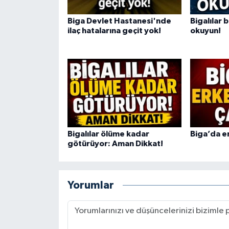
Biga Devlet Hastanesi'nde
Bigalılar 
Siyaset
ilaç hatalarına geçit yok!
okuyun!
Spor
Tarım ve Ekonomi
Teknoloji
Ulusal
Bigalılar ölüme kadar
Biga’da er
götürüyor: Aman Dikkat!
Yaşam
Yorumlar