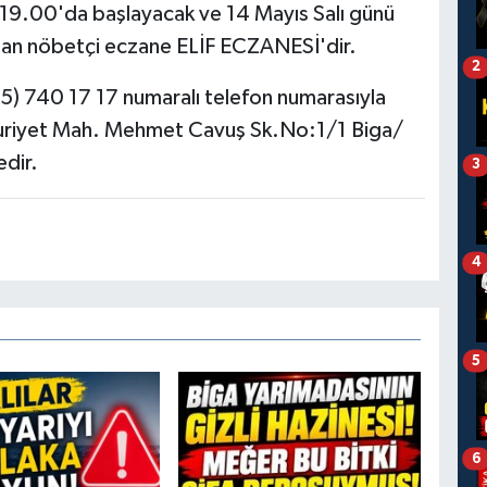
 19.00'da başlayacak ve 14 Mayıs Salı günü
lan nöbetçi eczane ELİF ECZANESİ'dir.
2
5) 740 17 17 numaralı telefon numarasıyla
huriyet Mah. Mehmet Cavuş Sk.No:1/1 Biga/
dir.
3
4
5
6