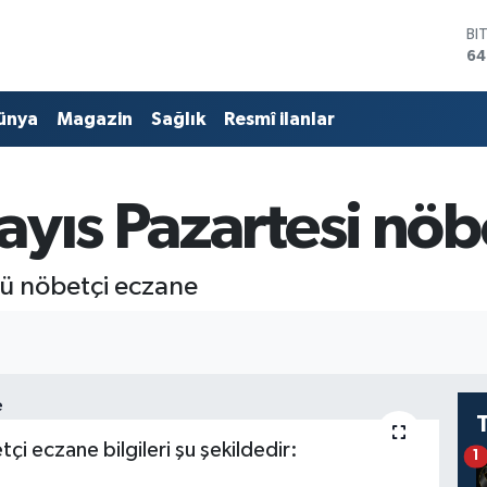
BI
64
D
47
ünya
Magazin
Sağlık
Resmî ilanlar
E
55
ST
64
ayıs Pazartesi nöb
GR
65
Bİ
13
nü nöbetçi eczane
i eczane bilgileri şu şekildedir:
1