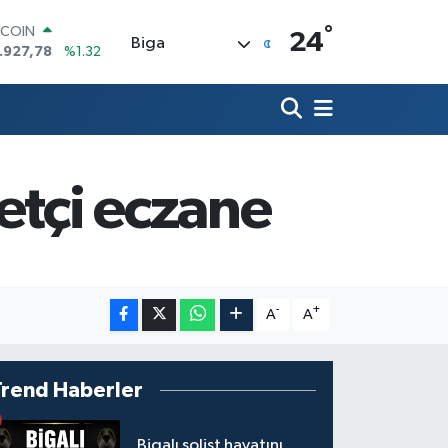
°
TCOIN
24
Biga
.927,78
%1.32
OLAR
,5894
%0.08
URO
,0398
%-0.02
ERLİN
,1581
%0.16
etçi eczane
AM ALTIN
08.83
%4.44
ST100
.703
%11
-
+
A
A
Trend Haberler
Bigalı solist hayatını