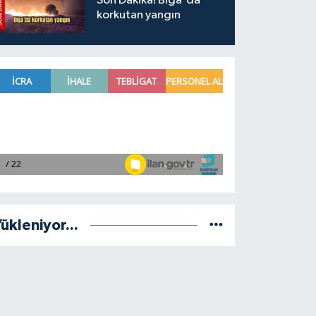
Son Dakika! Biga'da
korkutan yangın
ükleniyor...