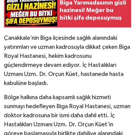
Biga Yarımadasının gizli
hazinesi! Meğer bu
Siyaset
bitki şifa deposuymuş
Spor
Çanakkale’nin Biga ilçesinde sağlık alanındaki
Tarım ve Ekonomi
yatırımları ve uzman kadrosuyla dikkat çeken Biga
Royal Hastanesi, hekim kadrosunu
Teknoloji
güçlendirmeye devam ediyor. İç Hastalıkları
Uzmanı Uzm. Dr. Orçun Küet, hastanede hasta
Ulusal
kabulüne başladı.
Yaşam
Bölge halkına daha kapsamlı sağlık hizmeti
sunmayı hedefleyen Biga Royal Hastanesi, uzman
doktor kadrosuna bir ismi daha dahil etti. İç
Hastalıkları Uzmanı Uzm. Dr. Orçun Küet’in
göreve başlamasıyla birlikte dahiliye alanındaki