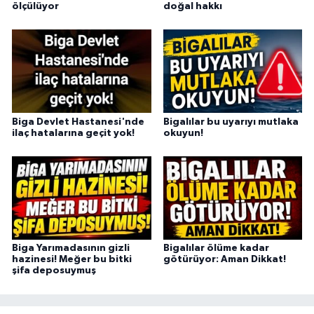
ölçülüyor
doğal hakkı
Biga Devlet Hastanesi'nde
Bigalılar bu uyarıyı mutlaka
ilaç hatalarına geçit yok!
okuyun!
Biga Yarımadasının gizli
Bigalılar ölüme kadar
hazinesi! Meğer bu bitki
götürüyor: Aman Dikkat!
şifa deposuymuş