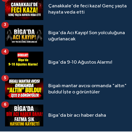
Çanakkale'de feci kaza! Genç yaşta
hayata veda etti
3
Biga'da Acı Kayıp! Son yolculuğuna
uğurlanacak
4
Biga'da 9-10 Ağustos Alarmı!
5
Bigalı mantar avcısı ormanda "altın"
buldu! İşte o görüntüler
6
Biga'da bir acı haber daha