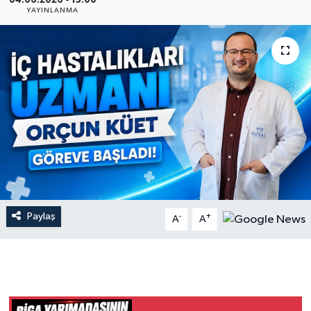
04.06.2026 - 15:00
YAYINLANMA
Gündem
Hava Durumu
İlan
Kültür Sanat
Magazin
Otomobil
Paylaş
-
+
A
A
Politika
Resmî ilanlar
Sağlık