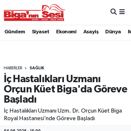
Asayiş
Çanakkale Hava Durumu
Gündem
Siyaset
Ekonomi
Asayiş
Dünya
M
Astroloji
Çanakkale Trafik Yoğunluk Haritası
Belde ve Köyler
Süper Lig Puan Durumu ve Fikstür
Belediye
Tüm Manşetler
HABERLER
SAĞLIK
İç Hastalıkları Uzmanı
Dünya
Son Dakika Haberleri
Orçun Küet Biga'da Göreve
Eğitim
Haber Arşivi
Başladı
İç Hastalıkları Uzmanı Uzm. Dr. Orçun Küet Biga
Ekonomi
Royal Hastanesi’nde Göreve Başladı
Genel