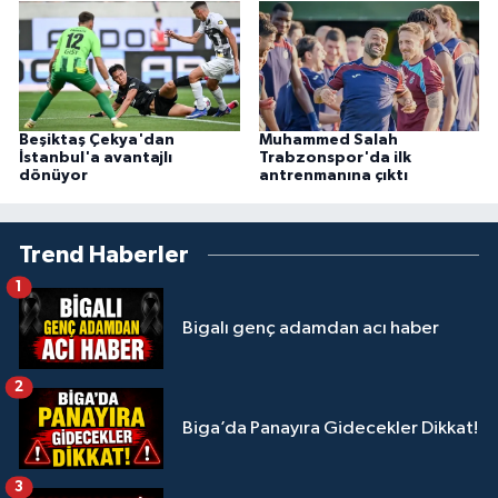
Beşiktaş Çekya'dan
Muhammed Salah
İstanbul'a avantajlı
Trabzonspor'da ilk
dönüyor
antrenmanına çıktı
Trend Haberler
1
Bigalı genç adamdan acı haber
2
Biga’da Panayıra Gidecekler Dikkat!
3