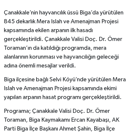
Çanakkale’nin hayvancılık üssü Biga’da yürütülen
Siyaset
845 dekarlık Mera Islah ve Amenajman Projesi
Spor
kapsamında ekilen arpanın ilk hasadı
gerçekleştirildi. Çanakkale Valisi Doç. Dr. Ömer
Tarım ve Ekonomi
Toraman’ın da katıldığı programda, mera
alanlarının korunması ve hayvancılığın geleceği
Teknoloji
adına önemli mesajlar verildi.
Ulusal
Biga ilçesine bağlı Selvi Köyü’nde yürütülen Mera
Islah ve Amenajman Projesi kapsamında ekimi
Yaşam
yapılan arpanın hasat programı gerçekleştirildi.
Programa; Çanakkale Valisi Doç. Dr. Ömer
Toraman, Biga Kaymakamı Ercan Kayabaşı, AK
Parti Biga İlçe Başkanı Ahmet Şahin, Biga İlçe