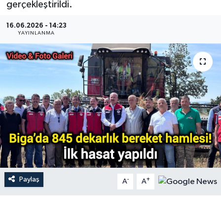
gerçekleştirildi.
Gündem
16.06.2026 - 14:23
YAYINLANMA
Hava Durumu
İlan
Kültür Sanat
Magazin
Otomobil
Politika
Paylaş
-
+
A
A
Resmî ilanlar
Sağlık