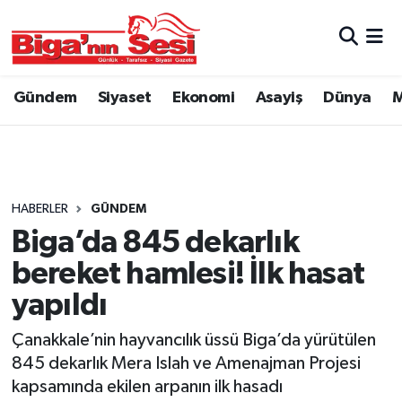
Asayiş
Çanakkale Hava Durumu
Gündem
Siyaset
Ekonomi
Asayiş
Dünya
M
Astroloji
Çanakkale Trafik Yoğunluk Haritası
Belde ve Köyler
Süper Lig Puan Durumu ve Fikstür
Belediye
Tüm Manşetler
HABERLER
GÜNDEM
Biga’da 845 dekarlık
Dünya
Son Dakika Haberleri
bereket hamlesi! İlk hasat
Eğitim
Haber Arşivi
yapıldı
Çanakkale’nin hayvancılık üssü Biga’da yürütülen
Ekonomi
845 dekarlık Mera Islah ve Amenajman Projesi
kapsamında ekilen arpanın ilk hasadı
Genel