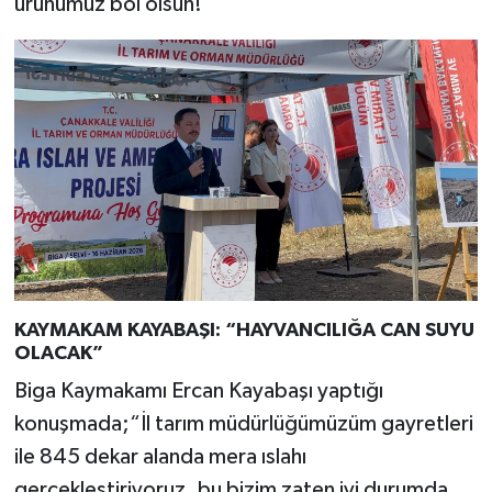
ürünümüz bol olsun!”
KAYMAKAM KAYABAŞI: “HAYVANCILIĞA CAN SUYU
OLACAK”
Biga Kaymakamı Ercan Kayabaşı yaptığı
konuşmada;“İl tarım müdürlüğümüzüm gayretleri
ile 845 dekar alanda mera ıslahı
gerçekleştiriyoruz. bu bizim zaten iyi durumda