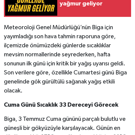
yağmur geliyor
Siyaset
Meteoroloji Genel Müdürlüğü’nün Biga için
Spor
yayımladığı son hava tahmin raporuna göre,
Tarım ve Ekonomi
ilçemizde önümüzdeki günlerde sıcaklıklar
mevsim normallerinde seyrederken, hafta
Teknoloji
sonunun ilk günü için kritik bir yağış uyarısı geldi.
Son verilere göre, özellikle Cumartesi günü Biga
Ulusal
genelinde gök gürültülü sağanak yağış etkili
olacak.
Yaşam
Cuma Günü Sıcaklık 33 Dereceyi Görecek
Biga, 3 Temmuz Cuma gününü parçalı bulutlu ve
güneşli bir gökyüzüyle karşılayacak. Günün en