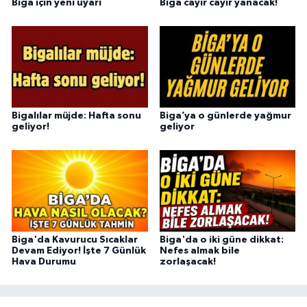
Biga için yeni uyarı
Biga cayır cayır yanacak!
Bigalılar müjde: Hafta sonu
Biga’ya o günlerde yağmur
geliyor!
geliyor
Biga'da Kavurucu Sıcaklar
Biga'da o iki güne dikkat:
Devam Ediyor! İşte 7 Günlük
Nefes almak bile
Hava Durumu
zorlaşacak!