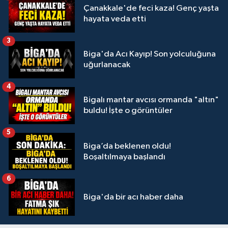
Çanakkale'de feci kaza! Genç yaşta
hayata veda etti
3
Biga'da Acı Kayıp! Son yolculuğuna
uğurlanacak
4
Bigalı mantar avcısı ormanda "altın"
buldu! İşte o görüntüler
5
Biga’da beklenen oldu!
Boşaltılmaya başlandı
6
Biga'da bir acı haber daha