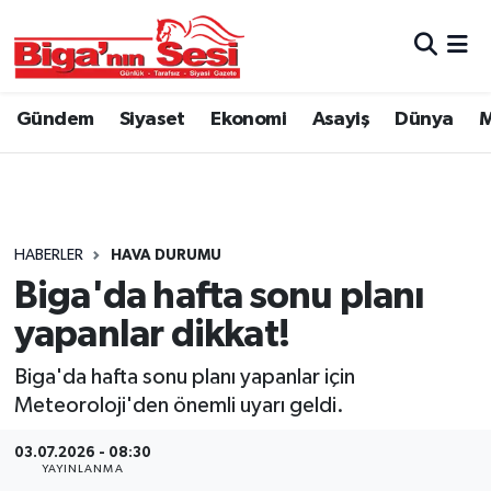
Asayiş
Çanakkale Hava Durumu
Gündem
Siyaset
Ekonomi
Asayiş
Dünya
M
Astroloji
Çanakkale Trafik Yoğunluk Haritası
Belde ve Köyler
Süper Lig Puan Durumu ve Fikstür
Belediye
Tüm Manşetler
HABERLER
HAVA DURUMU
Biga'da hafta sonu planı
Dünya
Son Dakika Haberleri
yapanlar dikkat!
Eğitim
Haber Arşivi
Biga'da hafta sonu planı yapanlar için
Meteoroloji'den önemli uyarı geldi.
Ekonomi
03.07.2026 - 08:30
YAYINLANMA
Genel