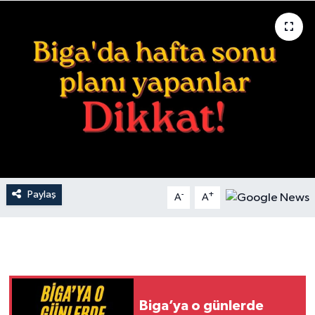
Gündem
Hava Durumu
İlan
Kültür Sanat
Magazin
Paylaş
-
+
A
A
Otomobil
Politika
Resmî ilanlar
Biga’ya o günlerde
Sağlık