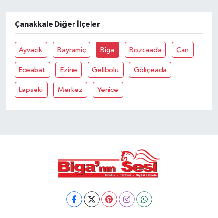
Siyaset
Çanakkale Diğer İlçeler
Spor
Ayvacik
Bayramiç
Biga
Bozcaada
Çan
Eceabat
Ezine
Gelibolu
Gökçeada
Tarım ve Ekonomi
Lapseki
Merkez
Yenice
Teknoloji
Ulusal
Yaşam