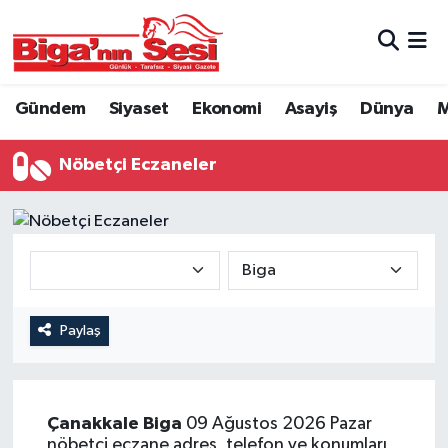
Asayiş
Çanakkale Hava Durumu
Gündem
Siyaset
Ekonomi
Asayiş
Dünya
M
Astroloji
Çanakkale Trafik Yoğunluk Haritası
Nöbetçi Eczaneler
Belde ve Köyler
Süper Lig Puan Durumu ve Fikstür
Belediye
Tüm Manşetler
Dünya
Son Dakika Haberleri
Eğitim
Haber Arşivi
Paylaş
Ekonomi
Çanakkale
Biga
09 Ağustos 2026 Pazar
Genel
nöbetçi eczane adres, telefon ve konumları