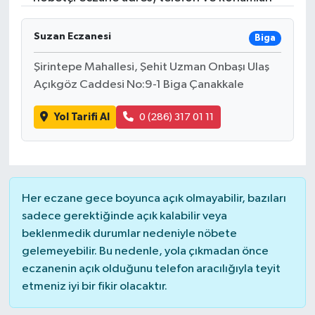
Gündem
Suzan Eczanesi
Biga
Hava Durumu
Şirintepe Mahallesi, Şehit Uzman Onbaşı Ulaş
Açıkgöz Caddesi No:9-1 Biga Çanakkale
İlan
Yol Tarifi Al
0 (286) 317 01 11
Kültür Sanat
Magazin
Her eczane gece boyunca açık olmayabilir, bazıları
Otomobil
sadece gerektiğinde açık kalabilir veya
beklenmedik durumlar nedeniyle nöbete
Politika
gelemeyebilir. Bu nedenle, yola çıkmadan önce
eczanenin açık olduğunu telefon aracılığıyla teyit
Resmî ilanlar
etmeniz iyi bir fikir olacaktır.
Sağlık