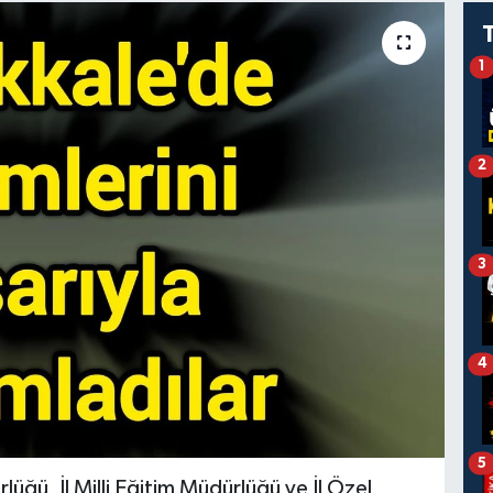
1
2
3
4
5
üğü, İl Milli Eğitim Müdürlüğü ve İl Özel