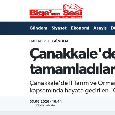
Asayiş
Çanakkale Hava Durumu
Gündem
Siyaset
Ekonomi
Asayiş
D
Astroloji
Çanakkale Trafik Yoğunluk Haritası
HABERLER
GÜNDEM
Belde ve Köyler
Süper Lig Puan Durumu ve Fikstür
Çanakkale'de 
Belediye
Tüm Manşetler
tamamladıla
Dünya
Son Dakika Haberleri
Çanakkale'de İl Tarım ve Orman 
Eğitim
Haber Arşivi
kapsamında hayata geçirilen "G
Ekonomi
03.06.2026 - 16:44
YAYINLANMA
Genel