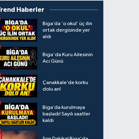
Trend Haberler
Biga’da ‘o okul’ üç ilin
ortak dergisinde yer
aldı
Biga'da Kuru Ailesinin
Acı Günü
Çanakkale’de korku
dolu an!
Biga’da kurulmaya
başladı! Sayılı saatler
kaldı
Son Dakika! Biga'da