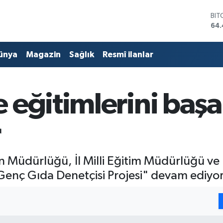
DO
47,
EU
55,
ünya
Magazin
Sağlık
Resmî ilanlar
STE
64
GRA
651
eğitimlerini başa
BİS
13.
BIT
r
64.
Müdürlüğü, İl Milli Eğitim Müdürlüğü ve İl 
enç Gıda Denetçisi Projesi" devam ediyor