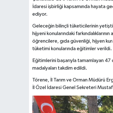
İdaresi işbirliği kapsamında hayata g
Siyaset
ediyor.
Spor
Geleceğin bilinçli tüketicilerinin yetiş
hijyeni konularındaki farkındalıklarını
Tarım ve Ekonomi
öğrencilere, gıda güvenliği, hijyen kura
tüketimi konularında eğitimler verildi.
Teknoloji
Eğitimlerini başarıyla tamamlayan 47
Ulusal
madalyaları takdim edildi.
Yaşam
Törene, İl Tarım ve Orman Müdürü Erg
İl Özel İdaresi Genel Sekreteri Mustafa 