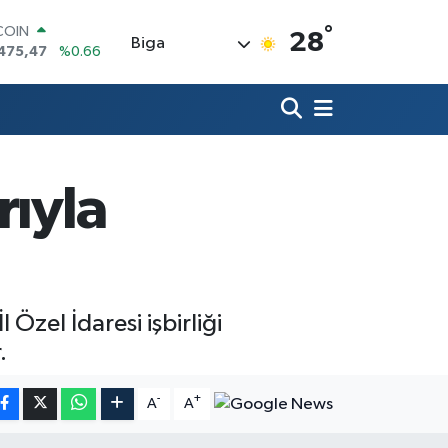
°
LAR
28
Biga
5971
%0.05
RO
1336
%0.18
RLİN
,2534
%0.22
M ALTIN
8.23
%0.39
rıyla
T100
703
%0
COIN
475,47
%0.66
Özel İdaresi işbirliği
.
-
+
A
A