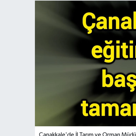
Gündem
Hava Durumu
İlan
Kültür Sanat
Magazin
Otomobil
Politika
Resmî ilanlar
Çanakkale'de İl Tarım ve Orman Müdürl
Sağlık