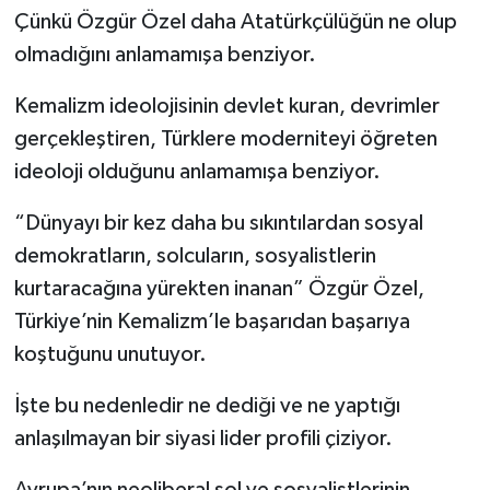
Çünkü Özgür Özel daha Atatürkçülüğün ne olup
Siyaset
olmadığını anlamamışa benziyor.
Kemalizm ideolojisinin devlet kuran, devrimler
Spor
gerçekleştiren, Türklere moderniteyi öğreten
Tarım ve Ekonomi
ideoloji olduğunu anlamamışa benziyor.
Teknoloji
“Dünyayı bir kez daha bu sıkıntılardan sosyal
demokratların, solcuların, sosyalistlerin
Ulusal
kurtaracağına yürekten inanan” Özgür Özel,
Türkiye’nin Kemalizm’le başarıdan başarıya
Yaşam
koştuğunu unutuyor.
İşte bu nedenledir ne dediği ve ne yaptığı
anlaşılmayan bir siyasi lider profili çiziyor.