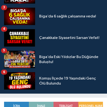
3
Biga’da 6 sağlık çalışanına veda!
4
Çanakkale Siyasetini Sarsan Vefat!
5
Biga’da Eski Yıldızlar Bu Düğünde
Buluştu!
6
Komşu İlçede 19 Yaşındaki Genç
Ölü Bulundu