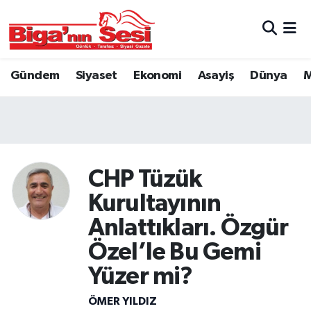
Asayiş
Çanakkale Hava Durumu
Gündem
Siyaset
Ekonomi
Asayiş
Dünya
M
Astroloji
Çanakkale Trafik Yoğunluk Haritası
Belde ve Köyler
Süper Lig Puan Durumu ve Fikstür
Belediye
Tüm Manşetler
CHP Tüzük
Dünya
Son Dakika Haberleri
Kurultayının
Anlattıkları. Özgür
Eğitim
Haber Arşivi
Özel’le Bu Gemi
Ekonomi
Yüzer mi?
Genel
ÖMER YILDIZ