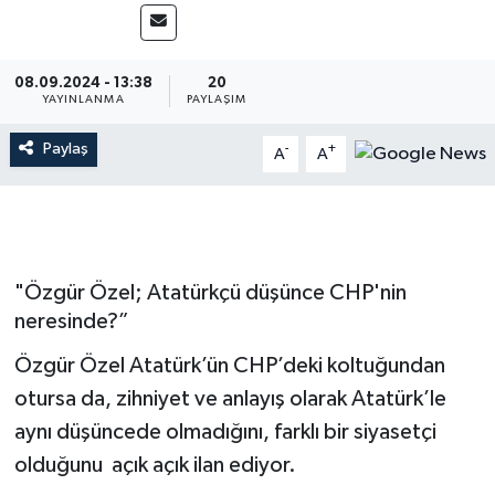
Gündem
08.09.2024 - 13:38
20
Hava Durumu
YAYINLANMA
PAYLAŞIM
Paylaş
İlan
-
+
A
A
Kültür Sanat
Magazin
"Özgür Özel; Atatürkçü düşünce CHP'nin
neresinde?”
Otomobil
Özgür Özel Atatürk’ün CHP’deki koltuğundan
Politika
otursa da, zihniyet ve anlayış olarak Atatürk’le
aynı düşüncede olmadığını, farklı bir siyasetçi
Resmî ilanlar
olduğunu açık açık ilan ediyor.
Sağlık