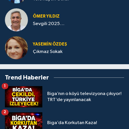
ÖMER YILDIZ
Sevgili 2025…
YASEMIN ÖZDEŞ
Çıkmaz Sokak
Trend Haberler
1
Biga’nın o köyü televizyona çıkıyor!
TRT’de yayınlanacak
2
Biga’da Korkutan Kaza!