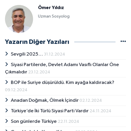
Ömer Yıldız
Uzman Sosyolog
Yazarın Diğer Yazıları
Sevgili 2025…
31.12.2024
Siyasi Partilerde, Devlet Adamı Vasıflı Olanlar Öne
Çıkmalıdır
23.12.2024
BOP ile Suriye düşürüldü. Kim ayağa kaldıracak?
09.12.2024
Anadan Doğmak, Ölmek İçindir
02.12.2024
Türkiye’de İki Türlü Siyasi Parti Vardır
24.11.2024
Son günlerde Türkiye
22.11.2024