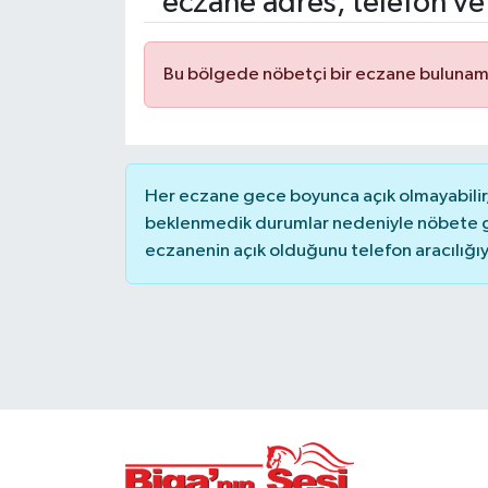
eczane adres, telefon ve
Gündem
Bu bölgede nöbetçi bir eczane bulunam
Hava Durumu
İlan
Her eczane gece boyunca açık olmayabilir, 
Kültür Sanat
beklenmedik durumlar nedeniyle nöbete g
eczanenin açık olduğunu telefon aracılığıyla 
Magazin
Otomobil
Politika
Resmî ilanlar
Sağlık