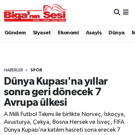
Asayiş
Çanakkale Hava Durumu
Gündem
Siyaset
Ekonomi
Asayiş
Dünya
M
Astroloji
Çanakkale Trafik Yoğunluk Haritası
Belde ve Köyler
Süper Lig Puan Durumu ve Fikstür
Belediye
Tüm Manşetler
HABERLER
SPOR
Dünya Kupası'na yıllar
Dünya
Son Dakika Haberleri
sonra geri dönecek 7
Eğitim
Haber Arşivi
Avrupa ülkesi
A Milli Futbol Takımı ile birlikte Norveç, İskoçya,
Ekonomi
Avusturya, Çekya, Bosna Hersek ve İsveç, FIFA
Dünya Kupası'na katılım hasreti sona erecek 7
Genel