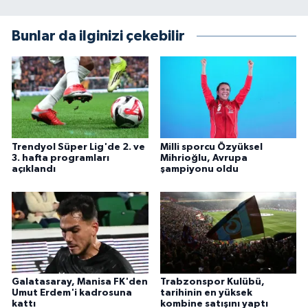
Bunlar da ilginizi çekebilir
Trendyol Süper Lig'de 2. ve
Milli sporcu Özyüksel
3. hafta programları
Mihrioğlu, Avrupa
açıklandı
şampiyonu oldu
Galatasaray, Manisa FK'den
Trabzonspor Kulübü,
Umut Erdem'i kadrosuna
tarihinin en yüksek
kattı
kombine satışını yaptı