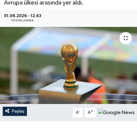
Avrupa ülkesi arasında yer aldı.
Gündem
01.06.2026 - 12:43
YAYINLANMA
Hava Durumu
İlan
Kültür Sanat
Magazin
Otomobil
Politika
Paylaş
-
+
A
A
Resmî ilanlar
Sağlık