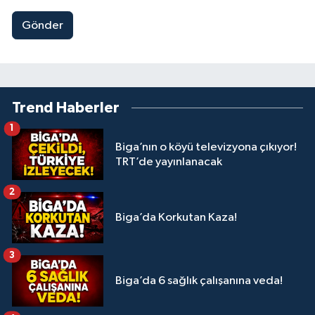
Gönder
Trend Haberler
1
Biga’nın o köyü televizyona çıkıyor!
TRT’de yayınlanacak
2
Biga’da Korkutan Kaza!
3
Biga’da 6 sağlık çalışanına veda!