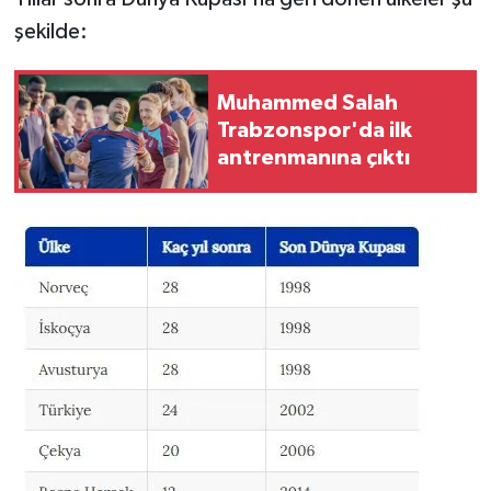
şekilde:
Muhammed Salah
Trabzonspor'da ilk
antrenmanına çıktı