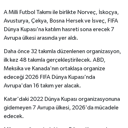
A Milli Futbol Takımı ile birlikte Norveç, İskoçya,
Siyaset
Avusturya, Çekya, Bosna Hersek ve İsveç, FIFA
Spor
Dünya Kupası'na katılım hasreti sona erecek 7
Avrupa ülkesi arasında yer aldı.
Tarım ve Ekonomi
Daha önce 32 takımla düzenlenen organizasyon,
Teknoloji
ilk kez 48 takımla gerçekleştirilecek. ABD,
Meksika ve Kanada'nın ortaklaşa organize
Ulusal
edeceği 2026 FIFA Dünya Kupası'nda
Avrupa'dan 16 takım yer alacak.
Yaşam
Katar'daki 2022 Dünya Kupası organizasyonuna
gidemeyen 7 Avrupa ülkesi, 2026'da mücadele
edecek.