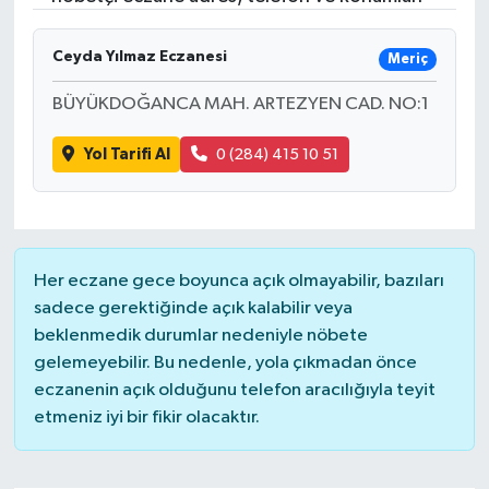
Gündem
Ceyda Yılmaz Eczanesi
Meriç
Hava Durumu
BÜYÜKDOĞANCA MAH. ARTEZYEN CAD. NO:1
İlan
Yol Tarifi Al
0 (284) 415 10 51
Kültür Sanat
Magazin
Her eczane gece boyunca açık olmayabilir, bazıları
sadece gerektiğinde açık kalabilir veya
Otomobil
beklenmedik durumlar nedeniyle nöbete
gelemeyebilir. Bu nedenle, yola çıkmadan önce
Politika
eczanenin açık olduğunu telefon aracılığıyla teyit
etmeniz iyi bir fikir olacaktır.
Resmî ilanlar
Sağlık