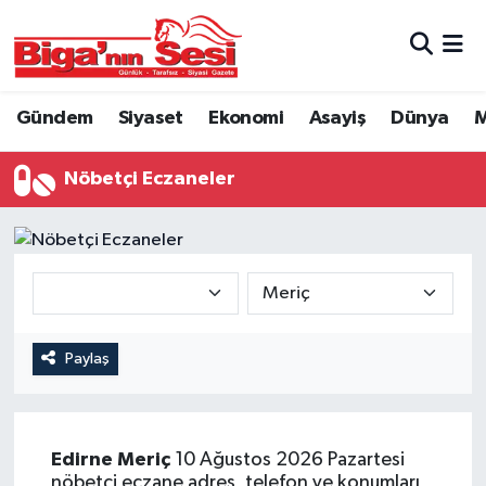
Asayiş
Çanakkale Hava Durumu
Gündem
Siyaset
Ekonomi
Asayiş
Dünya
M
Astroloji
Çanakkale Trafik Yoğunluk Haritası
Nöbetçi Eczaneler
Belde ve Köyler
Süper Lig Puan Durumu ve Fikstür
Belediye
Tüm Manşetler
Dünya
Son Dakika Haberleri
Eğitim
Haber Arşivi
Paylaş
Ekonomi
Edirne
Meriç
10 Ağustos 2026 Pazartesi
Genel
nöbetçi eczane adres, telefon ve konumları