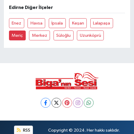
Edirne Diğer İlçeler
Siyaset
Enez
Havsa
İpsala
Keşan
Lalapaşa
Spor
Meriç
Merkez
Süloğlu
Uzunköprü
Tarım ve Ekonomi
Teknoloji
Ulusal
Yaşam
RSS
Copyright © 2024. Her hakkı saklıdır.