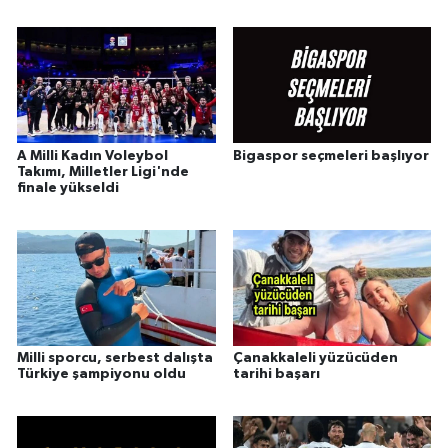
Madalya
A Milli Kadın Voleybol
Bigaspor seçmeleri başlıyor
Takımı, Milletler Ligi'nde
finale yükseldi
Milli sporcu, serbest dalışta
Çanakkaleli yüzücüden
Türkiye şampiyonu oldu
tarihi başarı