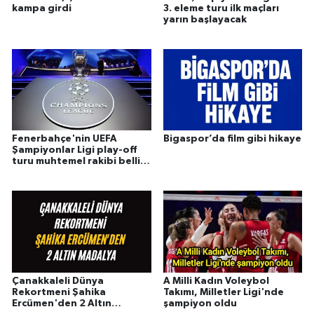
kampa girdi
3. eleme turu ilk maçları
yarın başlayacak
Fenerbahçe'nin UEFA
Bigaspor’da film gibi hikaye
Şampiyonlar Ligi play-off
turu muhtemel rakibi belli
oldu
Çanakkaleli Dünya
A Milli Kadın Voleybol
Rekortmeni Şahika
Takımı, Milletler Ligi'nde
Ercümen'den 2 Altın
şampiyon oldu