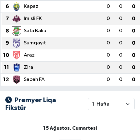
6
Kapaz
0
0
0
Gündem
7
Imisli FK
0
0
0
Hava Durumu
8
Safa Baku
0
0
0
İlan
9
Sumqayıt
0
0
0
10
Araz
0
0
0
Kültür Sanat
11
Zira
0
0
0
Magazin
12
Sabah FA
0
0
0
Otomobil
Premyer Liqa
Politika
Fikstür
Resmî ilanlar
15 Ağustos, Cumartesi
Sağlık