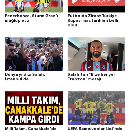
Fenerbahçe, Sturm Graz'ı
Futbolda Ziraat Türkiye
mağlup etti
Kupası maç tarihleri belli
oldu
Dünya yıldızı Salah,
Salah'tan "Bize her yer
İstanbul’da
Trabzon" mesajı
Milli Takım, Çanakkale'de
UEFA Şampiyonlar Ligi'nde