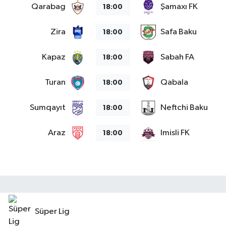
Qarabag
Şamaxı FK
18:00
Siyaset
Zira
Safa Baku
18:00
Spor
Kapaz
Sabah FA
18:00
Tarım ve Ekonomi
Turan
Qabala
18:00
Teknoloji
Sumqayıt
Neftchi Baku
18:00
Ulusal
Araz
Imisli FK
18:00
Yaşam
Süper Lig