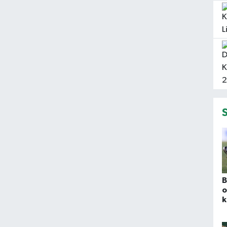
B
o
k