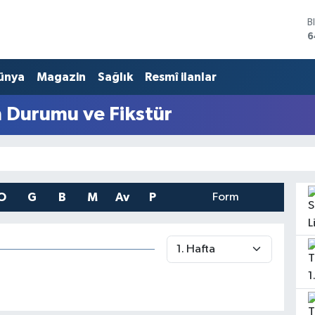
B
6
D
4
ünya
Magazin
Sağlık
Resmî ilanlar
E
5
S
n Durumu ve Fikstür
6
G
6
B
1
O
G
B
M
Av
P
Form