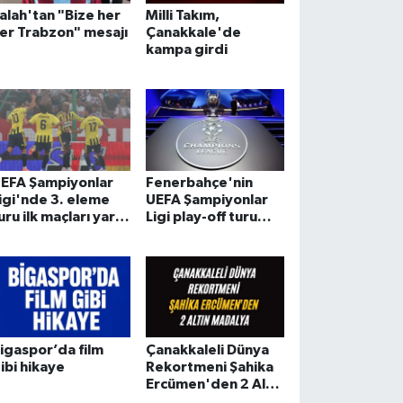
alah'tan "Bize her
Milli Takım,
er Trabzon" mesajı
Çanakkale'de
kampa girdi
EFA Şampiyonlar
Fenerbahçe'nin
igi'nde 3. eleme
UEFA Şampiyonlar
uru ilk maçları yarın
Ligi play-off turu
aşlayacak
muhtemel rakibi
belli oldu
igaspor’da film
Çanakkaleli Dünya
ibi hikaye
Rekortmeni Şahika
Ercümen'den 2 Altın
Madalya