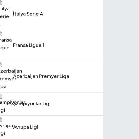
İtalya Serie A
Fransa Ligue 1
Azerbaijan Premyer Liqa
Şampiyonlar Ligi
Avrupa Ligi