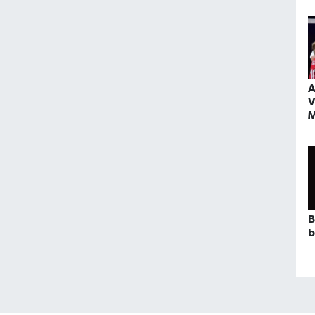
A
V
M
ş
B
b