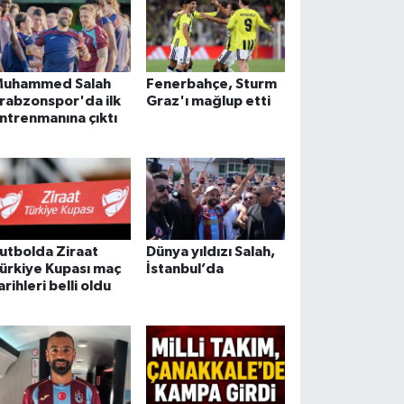
uhammed Salah
Fenerbahçe, Sturm
rabzonspor'da ilk
Graz'ı mağlup etti
ntrenmanına çıktı
utbolda Ziraat
Dünya yıldızı Salah,
ürkiye Kupası maç
İstanbul’da
arihleri belli oldu