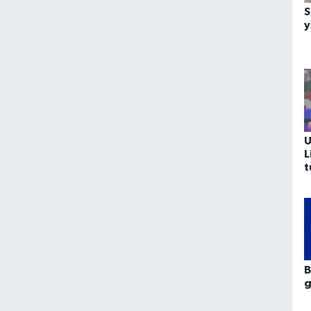
S
y
U
L
t
b
B
g