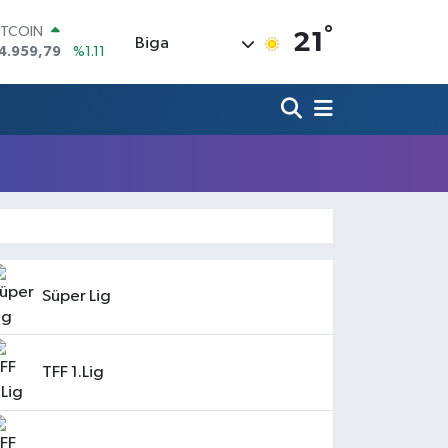
°
ITCOIN
21
Biga
4.959,79
%1.11
OLAR
7,7436
%0.18
URO
5,2510
%0.32
TERLİN
4,4811
%0.38
RAM ALTIN
660.55
%0.03
İST100
3.779
%-14
Süper Lig
TFF 1.Lig