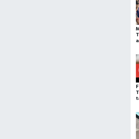
M
T
a
F
T
t