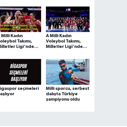
 Milli Kadın
A Milli Kadın
oleybol Takımı,
Voleybol Takımı,
illetler Ligi'nde
Milletler Ligi'nde
ampiyon oldu
finale yükseldi
igaspor seçmeleri
Milli sporcu, serbest
aşlıyor
dalışta Türkiye
şampiyonu oldu