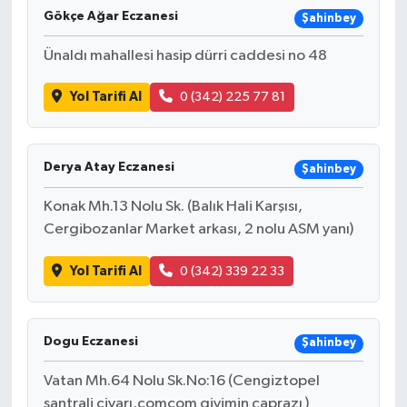
Gökçe Ağar Eczanesi
Şahinbey
Ünaldı mahallesi hasip dürri caddesi no 48
Yol Tarifi Al
0 (342) 225 77 81
Derya Atay Eczanesi
Şahinbey
Konak Mh.13 Nolu Sk. (Balık Hali Karşısı,
Cergibozanlar Market arkası, 2 nolu ASM yanı)
Yol Tarifi Al
0 (342) 339 22 33
Dogu Eczanesi
Şahinbey
Vatan Mh.64 Nolu Sk.No:16 (Cengiztopel
santrali civarı,comcom giyimin çaprazı )