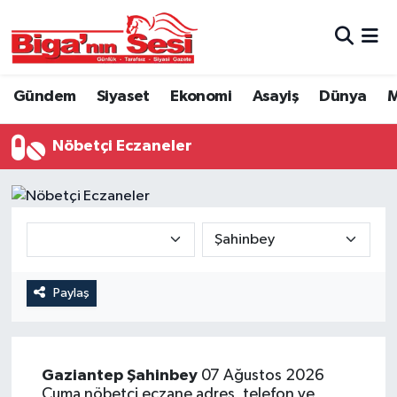
Asayiş
Çanakkale Hava Durumu
Gündem
Siyaset
Ekonomi
Asayiş
Dünya
M
Astroloji
Çanakkale Trafik Yoğunluk Haritası
Nöbetçi Eczaneler
Belde ve Köyler
Süper Lig Puan Durumu ve Fikstür
Belediye
Tüm Manşetler
Dünya
Son Dakika Haberleri
Eğitim
Haber Arşivi
Paylaş
Ekonomi
Gaziantep
Şahinbey
07 Ağustos 2026
Genel
Cuma nöbetçi eczane adres, telefon ve