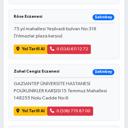
Siyaset
Köse Eczanesi
Şahinbey
Spor
75.yıl mahallesi Yeşilvadi bulvarı No:318
(Yılmazlar plaza karşısı)
Tarım ve Ekonomi
Yol Tarifi Al
0 (534) 611 12 72
Teknoloji
Ulusal
Zuhal Cengiz Eczanesi
Şahinbey
GAZİANTEP ÜNİVERSİTE HASTANESİ
Yaşam
POLİKLİNİKLER KARŞISI 15 Temmuz Mahallesi
148255 Nolu Cadde No:6
Yol Tarifi Al
0 (536) 770 87 00