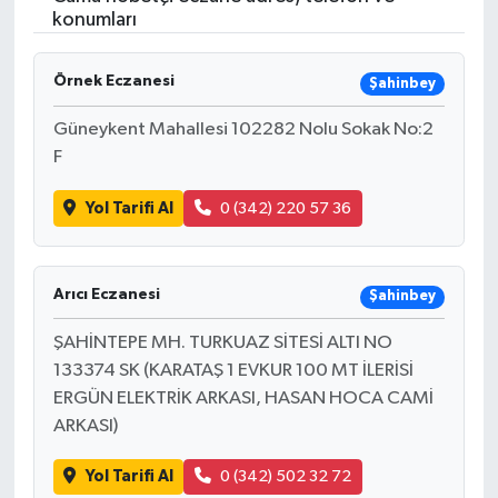
konumları
Gündem
Örnek Eczanesi
Şahinbey
Hava Durumu
Güneykent Mahallesi 102282 Nolu Sokak No:2
İlan
F
Yol Tarifi Al
0 (342) 220 57 36
Kültür Sanat
Magazin
Arıcı Eczanesi
Şahinbey
Otomobil
ŞAHİNTEPE MH. TURKUAZ SİTESİ ALTI NO
133374 SK (KARATAŞ 1 EVKUR 100 MT İLERİSİ
Politika
ERGÜN ELEKTRİK ARKASI, HASAN HOCA CAMİ
ARKASI)
Resmî ilanlar
Yol Tarifi Al
0 (342) 502 32 72
Sağlık