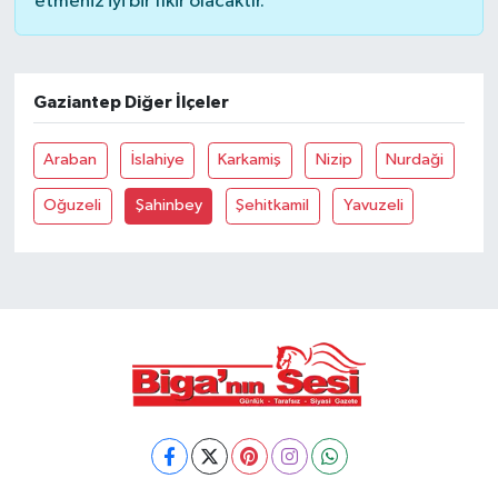
etmeniz iyi bir fikir olacaktır.
Gaziantep Diğer İlçeler
Araban
İslahiye
Karkamiş
Nizip
Nurdaği
Oğuzeli
Şahinbey
Şehitkamil
Yavuzeli