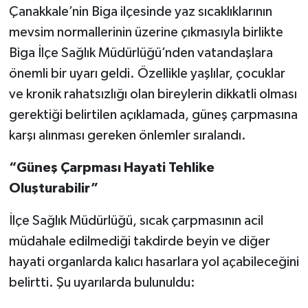
Çanakkale’nin Biga ilçesinde yaz sıcaklıklarının
mevsim normallerinin üzerine çıkmasıyla birlikte
Siyaset
Biga İlçe Sağlık Müdürlüğü’nden vatandaşlara
Spor
önemli bir uyarı geldi. Özellikle yaşlılar, çocuklar
ve kronik rahatsızlığı olan bireylerin dikkatli olması
Tarım ve Ekonomi
gerektiği belirtilen açıklamada, güneş çarpmasına
karşı alınması gereken önlemler sıralandı.
Teknoloji
“Güneş Çarpması Hayati Tehlike
Ulusal
Oluşturabilir”
Yaşam
İlçe Sağlık Müdürlüğü, sıcak çarpmasının acil
müdahale edilmediği takdirde beyin ve diğer
hayati organlarda kalıcı hasarlara yol açabileceğini
belirtti. Şu uyarılarda bulunuldu: