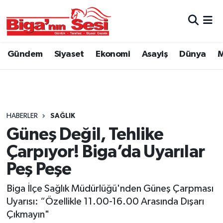
Asayiş
Çanakkale Hava Durumu
Gündem
Siyaset
Ekonomi
Asayiş
Dünya
M
Astroloji
Çanakkale Trafik Yoğunluk Haritası
Belde ve Köyler
Süper Lig Puan Durumu ve Fikstür
Belediye
Tüm Manşetler
HABERLER
SAĞLIK
Güneş Değil, Tehlike
Dünya
Son Dakika Haberleri
Çarpıyor! Biga’da Uyarılar
Eğitim
Haber Arşivi
Peş Peşe
Biga İlçe Sağlık Müdürlüğü'nden Güneş Çarpması
Ekonomi
Uyarısı: “Özellikle 11.00-16.00 Arasında Dışarı
Çıkmayın"
Genel