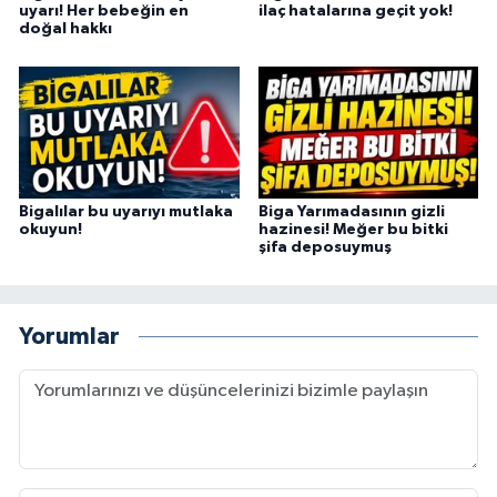
uyarı! Her bebeğin en
ilaç hatalarına geçit yok!
doğal hakkı
Bigalılar bu uyarıyı mutlaka
Biga Yarımadasının gizli
okuyun!
hazinesi! Meğer bu bitki
şifa deposuymuş
Yorumlar