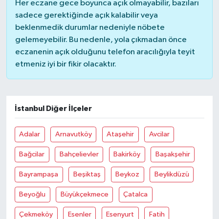
Her eczane gece boyunca açık olmayabilir, bazıları
sadece gerektiğinde açık kalabilir veya
beklenmedik durumlar nedeniyle nöbete
gelemeyebilir. Bu nedenle, yola çıkmadan önce
eczanenin açık olduğunu telefon aracılığıyla teyit
etmeniz iyi bir fikir olacaktır.
İstanbul Diğer İlçeler
Adalar
Arnavutköy
Ataşehir
Avcilar
Bağcilar
Bahçelievler
Bakirköy
Başakşehir
Bayrampaşa
Beşiktaş
Beykoz
Beylikdüzü
Beyoğlu
Büyükçekmece
Çatalca
Çekmeköy
Esenler
Esenyurt
Fatih