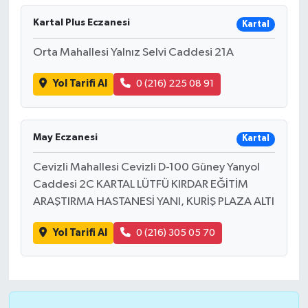
Kartal Plus Eczanesi
Kartal
Siyaset
Orta Mahallesi Yalnız Selvi Caddesi 21A
Spor
Yol Tarifi Al
0 (216) 225 08 91
Tarım ve Ekonomi
Teknoloji
May Eczanesi
Kartal
Cevizli Mahallesi Cevizli D-100 Güney Yanyol
Ulusal
Caddesi 2C KARTAL LÜTFÜ KIRDAR EĞİTİM
ARAŞTIRMA HASTANESİ YANI, KURİŞ PLAZA ALTI
Yaşam
Yol Tarifi Al
0 (216) 305 05 70