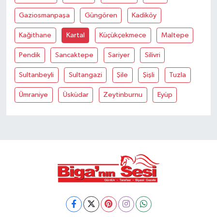
Gaziosmanpaşa
Güngören
Kadiköy
Kağithane
Kartal
Küçükçekmece
Maltepe
Pendik
Sancaktepe
Sariyer
Silivri
Sultanbeyli
Sultangazi
Şile
Şişli
Tuzla
Ümraniye
Üsküdar
Zeytinburnu
Eyüp