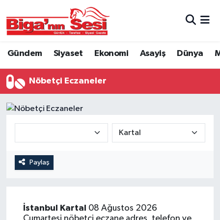
Asayiş
Çanakkale Hava Durumu
Gündem
Siyaset
Ekonomi
Asayiş
Dünya
M
Astroloji
Çanakkale Trafik Yoğunluk Haritası
Nöbetçi Eczaneler
Belde ve Köyler
Süper Lig Puan Durumu ve Fikstür
Belediye
Tüm Manşetler
Dünya
Son Dakika Haberleri
Eğitim
Haber Arşivi
Paylaş
Ekonomi
İstanbul
Kartal
08 Ağustos 2026
Genel
Cumartesi nöbetçi eczane adres, telefon ve