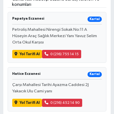
konumları
Gündem
Papatya Eczanesi
Kartal
Hava Durumu
Petroliş Mahallesi Nirengi Sokak No:11 A
İlan
Hüseyin Araç Sağlık Merkezi Yanı Yavuz Selim
Orta Okul Karşısı
Kültür Sanat
Yol Tarifi Al
0 (216) 755 14 15
Magazin
Otomobil
Hatice Eczanesi
Kartal
Çarşı Mahallesi Tarihi Ayazma Caddesi 2J
Politika
Yakacık Ulu Cami yanı
Resmî ilanlar
Yol Tarifi Al
0 (216) 452 14 90
Sağlık