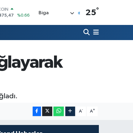
°
LAR
25
Biga
5971
%0.05
RO
1336
%0.18
RLİN
2534
%0.22
M ALTIN
7.85
%0.54
Ağlayarak
T100
703
%0
COIN
475,47
%0.66
ğladı.
-
+
A
A