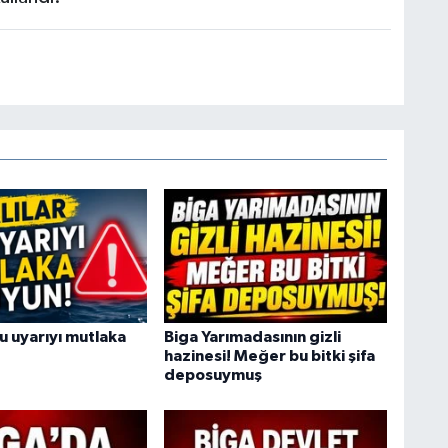
bu uyarıyı mutlaka
Biga Yarımadasının gizli
hazinesi! Meğer bu bitki şifa
deposuymuş