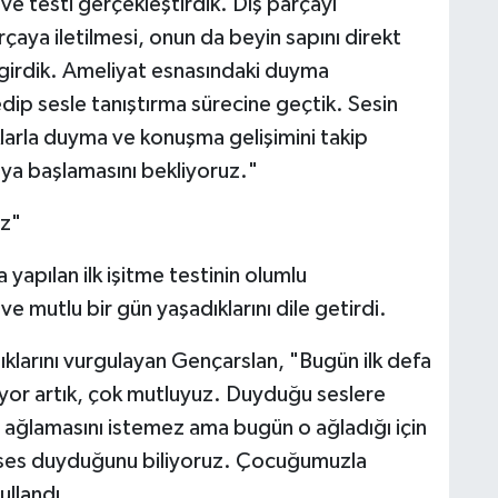
ve testi gerçekleştirdik. Dış parçayı
rçaya iletilmesi, onun da beyin sapını direkt
girdik. Ameliyat esnasındaki duyma
dip sesle tanıştırma sürecine geçtik. Sesin
lıklarla duyma ve konuşma gelişimini takip
aya başlamasını bekliyoruz."
uz"
pılan ilk işitme testinin olumlu
e mutlu bir gün yaşadıklarını dile getirdi.
klarını vurgulayan Gençarslan, "Bugün ilk defa
yor artık, çok mutluyuz. Duyduğu seslere
n ağlamasını istemez ama bugün o ağladığı için
 ses duyduğunu biliyoruz. Çocuğumuzla
ullandı.