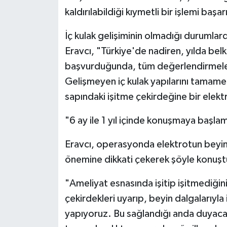
kaldırılabildiği kıymetli bir işlemi başa
İç kulak gelişiminin olmadığı durumlar
Eravcı, "Türkiye'de nadiren, yılda be
başvurduğunda, tüm değerlendirmeler
Gelişmeyen iç kulak yapılarını tamame
sapındaki işitme çekirdeğine bir elektr
"6 ay ile 1 yıl içinde konuşmaya başla
Eravcı, operasyonda elektrotun beyin 
önemine dikkati çekerek şöyle konuşt
"Ameliyat esnasında işitip işitmediğin
çekirdekleri uyarıp, beyin dalgalarıyl
yapıyoruz. Bu sağlandığı anda duyacağ