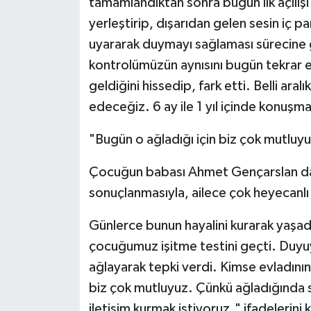
tamamlandıktan sonra bugün ilk açılışı 
yerleştirip, dışarıdan gelen sesin iç pa
uyararak duymayı sağlaması sürecine 
kontrolümüzün aynısını bugün tekrar e
geldiğini hissedip, fark etti. Belli ara
edeceğiz. 6 ay ile 1 yıl içinde konuşm
"Bugün o ağladığı için biz çok mutluy
Çocuğun babası Ahmet Gençarslan da ya
sonuçlanmasıyla, ailece çok heyecanlı v
Günlerce bunun hayalini kurarak yaşadı
çocuğumuz işitme testini geçti. Duyu
ağlayarak tepki verdi. Kimse evladını
biz çok mutluyuz. Çünkü ağladığında
iletişim kurmak istiyoruz." ifadelerini k