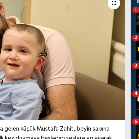
1
2
3
4
5
a gelen küçük Mustafa Zahit, beyin sapına
 ilk kez duymaya başladığı seslere ağlayarak