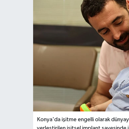
Gündem
Hava Durumu
İlan
Kültür Sanat
Magazin
Otomobil
Politika
Resmî ilanlar
Konya'da işitme engelli olarak dünyay
Sağlık
yerleştirilen işitsel implant sayesinde