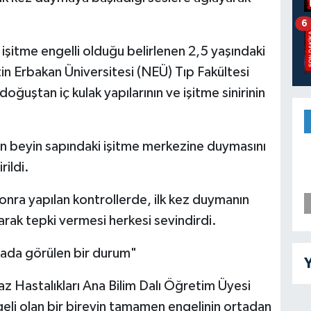
6
işitme engelli olduğu belirlenen 2,5 yaşındaki
n Erbakan Üniversitesi (NEÜ) Tıp Fakültesi
ğuştan iç kulak yapılarının ve işitme sinirinin
n beyin sapındaki işitme merkezine duymasını
rildi.
onra yapılan kontrollerde, ilk kez duymanın
rak tepki vermesi herkesi sevindirdi.
akada görülen bir durum"
Y
z Hastalıkları Ana Bilim Dalı Öğretim Üyesi
geli olan bir bireyin tamamen engelinin ortadan