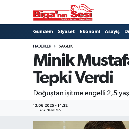
Asayiş
Çanakkale Hava Durumu
Gündem
Siyaset
Ekonomi
Asayiş
D
Astroloji
Çanakkale Trafik Yoğunluk Haritası
HABERLER
SAĞLIK
Belde ve Köyler
Süper Lig Puan Durumu ve Fikstür
Minik Mustaf
Belediye
Tüm Manşetler
Tepki Verdi
Dünya
Son Dakika Haberleri
Doğuştan işitme engelli 2,5 ya
Eğitim
Haber Arşivi
13.06.2025 - 14:32
Ekonomi
YAYINLANMA
Genel