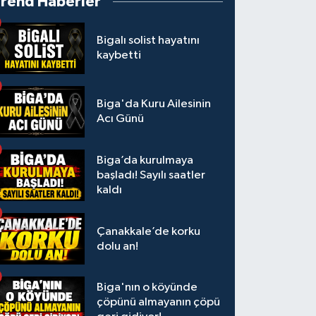
Trend Haberler
Bigalı solist hayatını
kaybetti
Biga'da Kuru Ailesinin
Acı Günü
Biga’da kurulmaya
başladı! Sayılı saatler
kaldı
Çanakkale’de korku
dolu an!
Biga'nın o köyünde
çöpünü almayanın çöpü