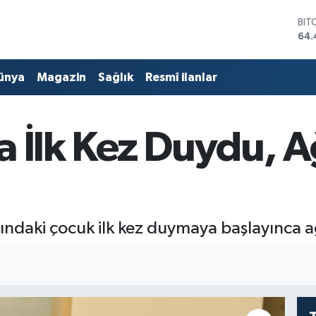
DO
47,
EU
55,
ünya
Magazin
Sağlık
Resmî ilanlar
STE
64,
GRA
652
a İlk Kez Duydu, 
BİS
13.
BIT
64.
şındaki çocuk ilk kez duymaya başlayınca a