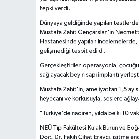
tepki verdi.
Siyaset
Dünyaya geldiğinde yapılan testlerde 
Spor
Mustafa Zahit Gençarslan'ın Necmetti
Hastanesinde yapılan incelemelerde, do
Tarım ve Ekonomi
gelişmediği tespit edildi.
Teknoloji
Gerçekleştirilen operasyonla, çocuğu
sağlayacak beyin sapı implantı yerleşti
Ulusal
Mustafa Zahit'in, ameliyattan 1,5 ay s
Yaşam
heyecanı ve korkusuyla, seslere ağlaya
"Türkiye'de nadiren, yılda belki 10 v
NEÜ Tıp Fakültesi Kulak Burun ve Boğa
Doç. Dr. Fakih Cihat Eravcı, işitme en