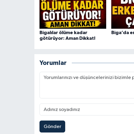
Bigalılar ölüme kadar
Biga’da er
götürüyor: Aman Dikkat!
Yorumlar
Gönder