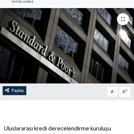
YAYINLANMA
Gündem
Hava Durumu
İlan
Kültür Sanat
Magazin
Otomobil
Paylaş
-
+
A
A
Politika
Resmî ilanlar
Uluslararası kredi derecelendirme kuruluşu
Sağlık