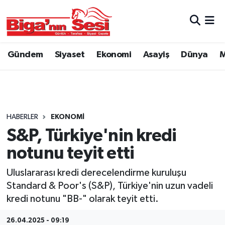
Asayiş
Çanakkale Hava Durumu
Gündem
Siyaset
Ekonomi
Asayiş
Dünya
M
Astroloji
Çanakkale Trafik Yoğunluk Haritası
Belde ve Köyler
Süper Lig Puan Durumu ve Fikstür
Belediye
Tüm Manşetler
HABERLER
EKONOMI
S&P, Türkiye'nin kredi
Dünya
Son Dakika Haberleri
notunu teyit etti
Eğitim
Haber Arşivi
Uluslararası kredi derecelendirme kuruluşu
Standard & Poor's (S&P), Türkiye'nin uzun vadeli
Ekonomi
kredi notunu "BB-" olarak teyit etti.
Genel
26.04.2025 - 09:19