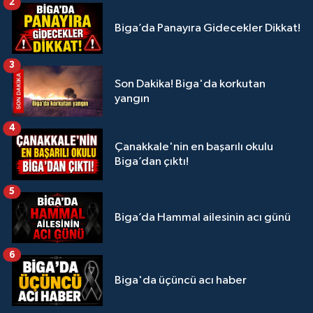
2
Biga’da Panayıra Gidecekler Dikkat!
3
Son Dakika! Biga'da korkutan
yangın
4
Çanakkale'nin en başarılı okulu
Biga’dan çıktı!
5
Biga’da Hammal ailesinin acı günü
6
Biga'da üçüncü acı haber