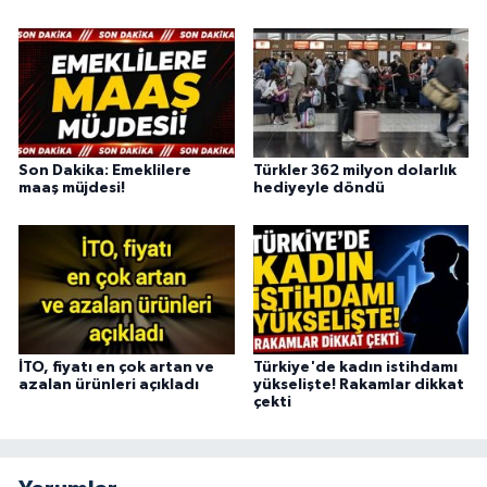
Son Dakika: Emeklilere
Türkler 362 milyon dolarlık
maaş müjdesi!
hediyeyle döndü
İTO, fiyatı en çok artan ve
Türkiye'de kadın istihdamı
azalan ürünleri açıkladı
yükselişte! Rakamlar dikkat
çekti