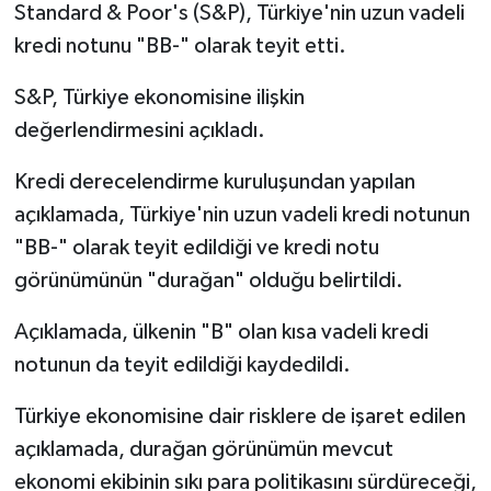
Standard & Poor's (S&P), Türkiye'nin uzun vadeli
kredi notunu "BB-" olarak teyit etti.
Siyaset
S&P, Türkiye ekonomisine ilişkin
Spor
değerlendirmesini açıkladı.
Tarım ve Ekonomi
Kredi derecelendirme kuruluşundan yapılan
açıklamada, Türkiye'nin uzun vadeli kredi notunun
Teknoloji
"BB-" olarak teyit edildiği ve kredi notu
Ulusal
görünümünün "durağan" olduğu belirtildi.
Açıklamada, ülkenin "B" olan kısa vadeli kredi
Yaşam
notunun da teyit edildiği kaydedildi.
Türkiye ekonomisine dair risklere de işaret edilen
açıklamada, durağan görünümün mevcut
ekonomi ekibinin sıkı para politikasını sürdüreceği,