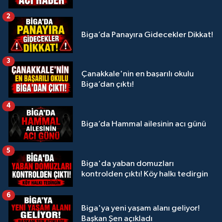
2
Biga’da Panayıra Gidecekler Dikkat!
3
Çanakkale'nin en başarılı okulu
Biga’dan çıktı!
4
Biga’da Hammal ailesinin acı günü
5
Biga'da yaban domuzları
kontrolden çıktı! Köy halkı tedirgin
6
Biga'ya yeni yaşam alanı geliyor!
Başkan Şen açıkladı