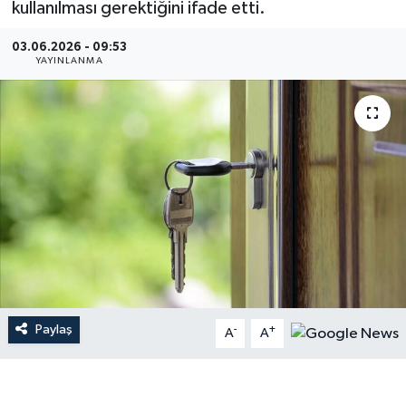
kullanılması gerektiğini ifade etti.
Gündem
03.06.2026 - 09:53
YAYINLANMA
Hava Durumu
İlan
Kültür Sanat
Magazin
Otomobil
Politika
Paylaş
-
+
A
A
Resmî ilanlar
Sağlık