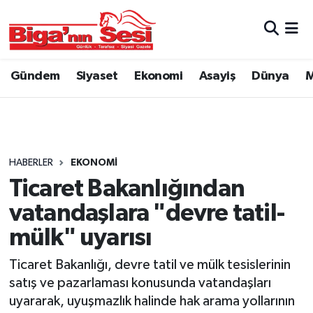
Asayiş
Çanakkale Hava Durumu
Gündem
Siyaset
Ekonomi
Asayiş
Dünya
M
Astroloji
Çanakkale Trafik Yoğunluk Haritası
Belde ve Köyler
Süper Lig Puan Durumu ve Fikstür
Belediye
Tüm Manşetler
HABERLER
EKONOMI
Ticaret Bakanlığından
Dünya
Son Dakika Haberleri
vatandaşlara "devre tatil-
Eğitim
Haber Arşivi
mülk" uyarısı
Ticaret Bakanlığı, devre tatil ve mülk tesislerinin
Ekonomi
satış ve pazarlaması konusunda vatandaşları
uyararak, uyuşmazlık halinde hak arama yollarının
Genel