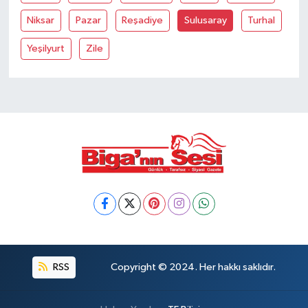
Niksar
Pazar
Reşadiye
Sulusaray
Turhal
Siyaset
Yeşilyurt
Zile
Spor
Tarım ve Ekonomi
Teknoloji
Ulusal
Yaşam
RSS
Copyright © 2024. Her hakkı saklıdır.