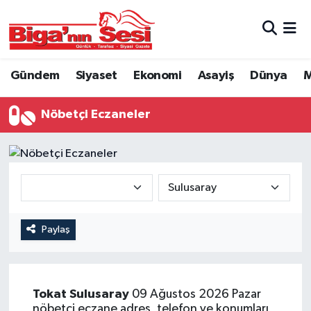
Asayiş
Çanakkale Hava Durumu
Gündem
Siyaset
Ekonomi
Asayiş
Dünya
M
Astroloji
Çanakkale Trafik Yoğunluk Haritası
Nöbetçi Eczaneler
Belde ve Köyler
Süper Lig Puan Durumu ve Fikstür
Belediye
Tüm Manşetler
Dünya
Son Dakika Haberleri
Eğitim
Haber Arşivi
Paylaş
Ekonomi
Tokat
Sulusaray
09 Ağustos 2026 Pazar
Genel
nöbetçi eczane adres, telefon ve konumları