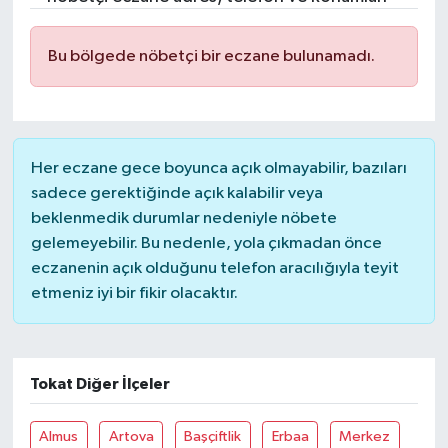
Gündem
Bu bölgede nöbetçi bir eczane bulunamadı.
Hava Durumu
İlan
Her eczane gece boyunca açık olmayabilir, bazıları
Kültür Sanat
sadece gerektiğinde açık kalabilir veya
beklenmedik durumlar nedeniyle nöbete
Magazin
gelemeyebilir. Bu nedenle, yola çıkmadan önce
eczanenin açık olduğunu telefon aracılığıyla teyit
Otomobil
etmeniz iyi bir fikir olacaktır.
Politika
Tokat Diğer İlçeler
Resmî ilanlar
Almus
Artova
Başçiftlik
Erbaa
Merkez
Sağlık