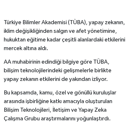
Siyaset
Türkiye Bilimler Akademisi (TÜBA), yapay zekanın,
Spor
iklim değişikliğinden salgın ve afet yönetimine,
hukuktan eğitime kadar çeşitli alanlardaki etkilerini
Tarım ve Ekonomi
mercek altına aldı.
Teknoloji
AA muhabirinin edindiği bilgiye göre TÜBA,
bilişim teknolojilerindeki gelişmelerle birlikte
Ulusal
yapay zekanın etkilerini de yakından izliyor.
Yaşam
Bu kapsamda, kamu, özel ve gönüllü kuruluşlar
arasında işbirliğine katkı amacıyla oluşturulan
Bilişim Teknolojileri, İletişim ve Yapay Zeka
Çalışma Grubu araştırmalarını yoğunlaştırdı.