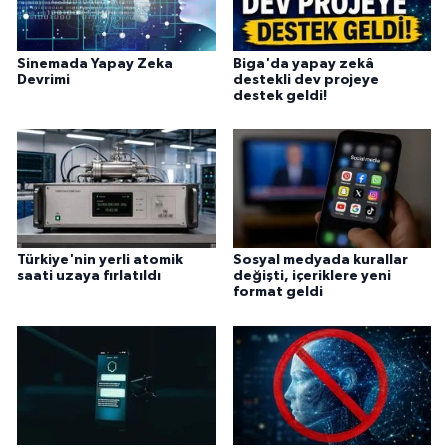
Sinemada Yapay Zeka
Biga'da yapay zekâ
Devrimi
destekli dev projeye
destek geldi!
Türkiye'nin yerli atomik
Sosyal medyada kurallar
saati uzaya fırlatıldı
değişti, içeriklere yeni
format geldi