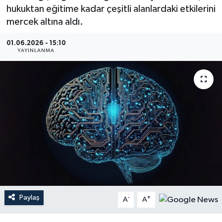
hukuktan eğitime kadar çeşitli alanlardaki etkilerini
Gündem
mercek altına aldı.
Hava Durumu
01.06.2026 - 15:10
YAYINLANMA
İlan
Kültür Sanat
Magazin
Otomobil
Politika
Resmî ilanlar
Paylaş
-
+
A
A
Sağlık