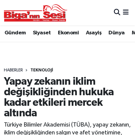
Asayiş
Çanakkale Hava Durumu
Gündem
Siyaset
Ekonomi
Asayiş
Dünya
M
Astroloji
Çanakkale Trafik Yoğunluk Haritası
Belde ve Köyler
Süper Lig Puan Durumu ve Fikstür
Belediye
Tüm Manşetler
HABERLER
TEKNOLOJI
Yapay zekanın iklim
Dünya
Son Dakika Haberleri
değişikliğinden hukuka
Eğitim
Haber Arşivi
kadar etkileri mercek
altında
Ekonomi
Türkiye Bilimler Akademisi (TÜBA), yapay zekanın,
Genel
iklim değişikliğinden salgın ve afet yönetimine,