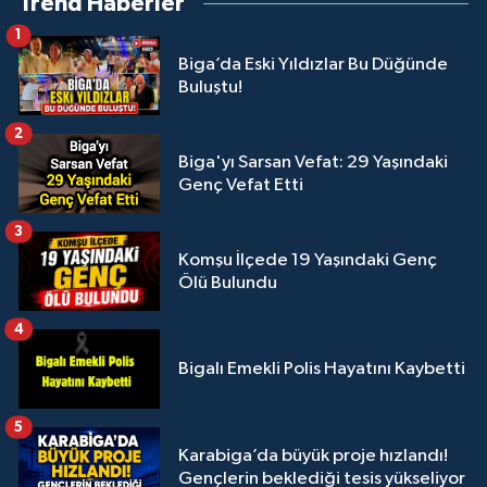
Trend Haberler
1
Biga’da Eski Yıldızlar Bu Düğünde
Buluştu!
2
Biga'yı Sarsan Vefat: 29 Yaşındaki
Genç Vefat Etti
3
Komşu İlçede 19 Yaşındaki Genç
Ölü Bulundu
4
Bigalı Emekli Polis Hayatını Kaybetti
5
Karabiga’da büyük proje hızlandı!
Gençlerin beklediği tesis yükseliyor