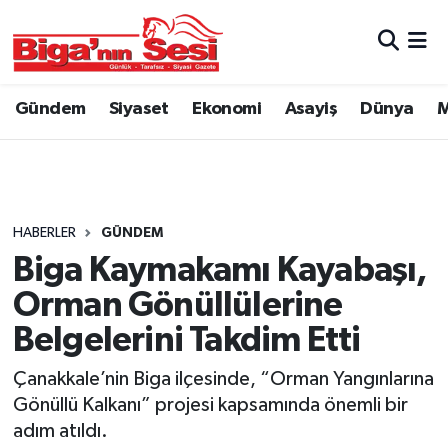
Asayiş
Çanakkale Hava Durumu
Gündem
Siyaset
Ekonomi
Asayiş
Dünya
M
Astroloji
Çanakkale Trafik Yoğunluk Haritası
Belde ve Köyler
Süper Lig Puan Durumu ve Fikstür
Belediye
Tüm Manşetler
HABERLER
GÜNDEM
Biga Kaymakamı Kayabaşı,
Dünya
Son Dakika Haberleri
Orman Gönüllülerine
Eğitim
Haber Arşivi
Belgelerini Takdim Etti
Çanakkale’nin Biga ilçesinde, “Orman Yangınlarına
Ekonomi
Gönüllü Kalkanı” projesi kapsamında önemli bir
adım atıldı.
Genel