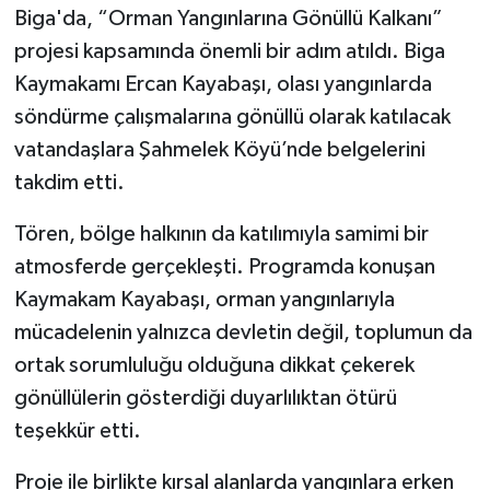
Biga'da, “Orman Yangınlarına Gönüllü Kalkanı”
projesi kapsamında önemli bir adım atıldı. Biga
Siyaset
Kaymakamı Ercan Kayabaşı, olası yangınlarda
Spor
söndürme çalışmalarına gönüllü olarak katılacak
vatandaşlara Şahmelek Köyü’nde belgelerini
Tarım ve Ekonomi
takdim etti.
Teknoloji
Tören, bölge halkının da katılımıyla samimi bir
atmosferde gerçekleşti. Programda konuşan
Ulusal
Kaymakam Kayabaşı, orman yangınlarıyla
Yaşam
mücadelenin yalnızca devletin değil, toplumun da
ortak sorumluluğu olduğuna dikkat çekerek
gönüllülerin gösterdiği duyarlılıktan ötürü
teşekkür etti.
Proje ile birlikte kırsal alanlarda yangınlara erken