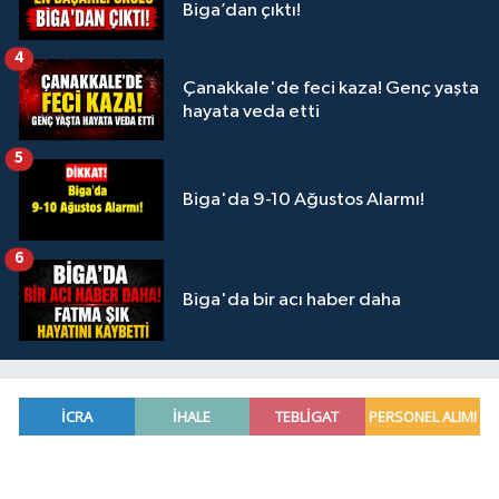
Biga’dan çıktı!
4
Çanakkale'de feci kaza! Genç yaşta
hayata veda etti
5
Biga'da 9-10 Ağustos Alarmı!
6
Biga'da bir acı haber daha