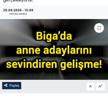
gerçekleştirdi.
Gündem
29.04.2026 - 15:49
YAYINLANMA
Hava Durumu
İlan
Kültür Sanat
Magazin
Otomobil
Politika
Paylaş
-
+
A
A
Resmî ilanlar
Sağlık