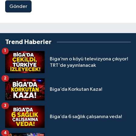
Gönder
Trend Haberler
1
Biga’nın o köyü televizyona çıkıyor!
TRT’de yayınlanacak
2
Biga’da Korkutan Kaza!
3
Biga’da 6 sağlık çalışanına veda!
4