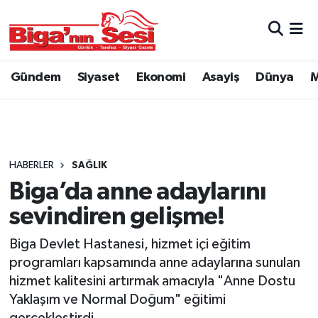
Asayiş
Çanakkale Hava Durumu
Gündem
Siyaset
Ekonomi
Asayiş
Dünya
M
Astroloji
Çanakkale Trafik Yoğunluk Haritası
Belde ve Köyler
Süper Lig Puan Durumu ve Fikstür
Belediye
Tüm Manşetler
HABERLER
SAĞLIK
Biga’da anne adaylarını
Dünya
Son Dakika Haberleri
sevindiren gelişme!
Eğitim
Haber Arşivi
Biga Devlet Hastanesi, hizmet içi eğitim
programları kapsamında anne adaylarına sunulan
Ekonomi
hizmet kalitesini artırmak amacıyla "Anne Dostu
Yaklaşım ve Normal Doğum" eğitimi
Genel