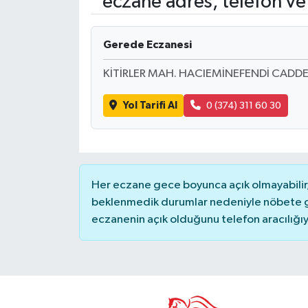
eczane adres, telefon ve
Gündem
Gerede Eczanesi
Hava Durumu
KİTİRLER MAH. HACIEMİNEFENDİ CADDE
İlan
Yol Tarifi Al
0 (374) 311 60 30
Kültür Sanat
Magazin
Her eczane gece boyunca açık olmayabilir, 
Otomobil
beklenmedik durumlar nedeniyle nöbete g
eczanenin açık olduğunu telefon aracılığıyla 
Politika
Resmî ilanlar
Sağlık