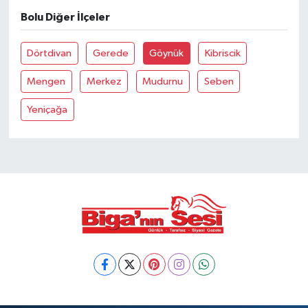
Bolu Diğer İlçeler
Siyaset
Dörtdivan
Gerede
Göynük
Kibriscik
Spor
Mengen
Merkez
Mudurnu
Seben
Tarım ve Ekonomi
Yeniçağa
Teknoloji
Ulusal
Yaşam