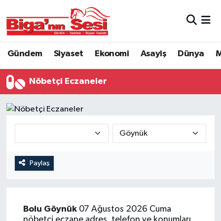
Asayiş
Çanakkale Hava Durumu
Gündem
Siyaset
Ekonomi
Asayiş
Dünya
M
Astroloji
Çanakkale Trafik Yoğunluk Haritası
Nöbetçi Eczaneler
Belde ve Köyler
Süper Lig Puan Durumu ve Fikstür
Belediye
Tüm Manşetler
Dünya
Son Dakika Haberleri
Eğitim
Haber Arşivi
Paylaş
Ekonomi
Bolu
Göynük
07 Ağustos 2026 Cuma
Genel
nöbetçi eczane adres, telefon ve konumları