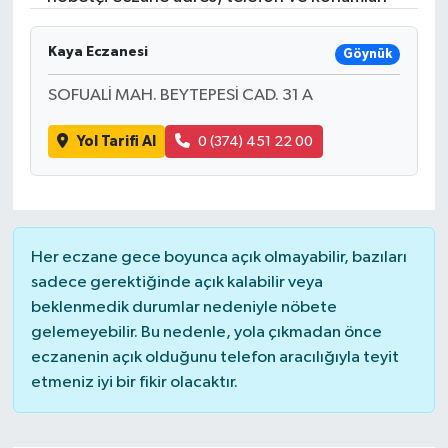
Gündem
Kaya Eczanesi
Göynük
Hava Durumu
SOFUALİ MAH. BEYTEPESİ CAD. 31 A
İlan
Yol Tarifi Al
0 (374) 451 22 00
Kültür Sanat
Magazin
Her eczane gece boyunca açık olmayabilir, bazıları
sadece gerektiğinde açık kalabilir veya
Otomobil
beklenmedik durumlar nedeniyle nöbete
gelemeyebilir. Bu nedenle, yola çıkmadan önce
Politika
eczanenin açık olduğunu telefon aracılığıyla teyit
etmeniz iyi bir fikir olacaktır.
Resmî ilanlar
Sağlık