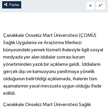
Paylaş
-
+
A
A
Siyaset
Spor
Çanakkale Onsekiz Mart Üniversitesi (ÇOMÜ)
Tarım ve Ekonomi
Sağlık Uygulama ve Araştırma Merkezi
Teknoloji
bünyesindeki yemek hizmeti ihalesiyle ilgili sosyal
medyada yer alan iddialar sonrası kurum
Ulusal
yönetiminden yazılı bir açıklama geldi. İddiaların
gerçek dışı ve kamuoyunu yanıltmaya yönelik
Yaşam
olduğunun belirtildiği açıklamada, ihalenin tüm
aşamalarının yasal mevzuata uygun olduğu ifade
edildi.
​Çanakkale Onsekiz Mart Üniversitesi Sağlık