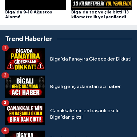
Biga'da 9-10 Ağustos
Biga'da toz ve çile bitti! 13
Alarmı!
kilometrelik yol yenilendi
Trend Haberler
1
Biga’da Panayıra Gidecekler Dikkat!
2
Bigalı genç adamdan acı haber
3
Çanakkale'nin en başarılı okulu
Biga’dan çıktı!
4