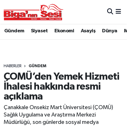
Asayiş
Çanakkale Hava Durumu
Gündem
Siyaset
Ekonomi
Asayiş
Dünya
M
Astroloji
Çanakkale Trafik Yoğunluk Haritası
Belde ve Köyler
Süper Lig Puan Durumu ve Fikstür
Belediye
Tüm Manşetler
HABERLER
GÜNDEM
ÇOMÜ’den Yemek Hizmeti
Dünya
Son Dakika Haberleri
İhalesi hakkında resmi
Eğitim
Haber Arşivi
açıklama
Çanakkale Onsekiz Mart Üniversitesi (ÇOMÜ)
Ekonomi
Sağlık Uygulama ve Araştırma Merkezi
Müdürlüğü, son günlerde sosyal medya
Genel