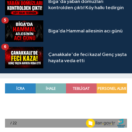
Biga'da yaban domuzları
kontrolden çıktı! Köy halkı tedirgin
5
Biga’da Hammal ailesinin acı günü
6
Çanakkale'de feci kaza! Genç yaşta
hayata veda etti