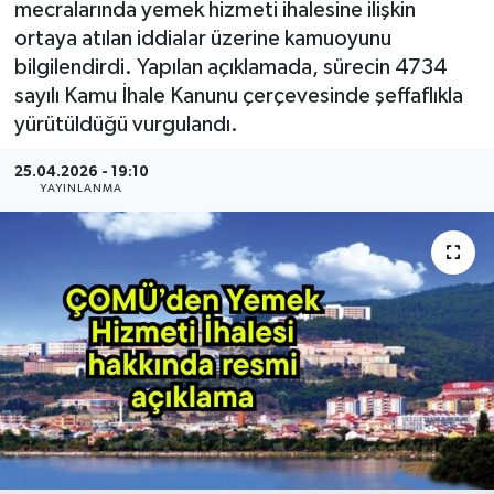
mecralarında yemek hizmeti ihalesine ilişkin
ortaya atılan iddialar üzerine kamuoyunu
Gündem
bilgilendirdi. Yapılan açıklamada, sürecin 4734
sayılı Kamu İhale Kanunu çerçevesinde şeffaflıkla
Hava Durumu
yürütüldüğü vurgulandı.
İlan
25.04.2026 - 19:10
YAYINLANMA
Kültür Sanat
Magazin
Otomobil
Politika
Resmî ilanlar
Sağlık