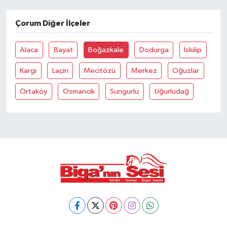
Çorum Diğer İlçeler
Siyaset
Spor
Alaca
Bayat
Boğazkale
Dodurga
İskilip
Kargi
Laçin
Mecitözü
Merkez
Oğuzlar
Tarım ve Ekonomi
Ortaköy
Osmancik
Sungurlu
Uğurludağ
Teknoloji
Ulusal
Yaşam