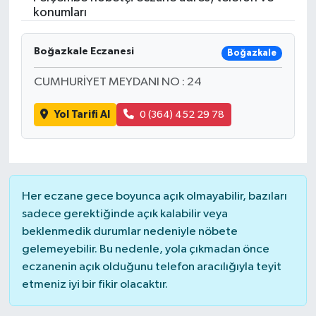
konumları
Gündem
Boğazkale Eczanesi
Boğazkale
Hava Durumu
CUMHURİYET MEYDANI NO : 24
İlan
Yol Tarifi Al
0 (364) 452 29 78
Kültür Sanat
Magazin
Her eczane gece boyunca açık olmayabilir, bazıları
Otomobil
sadece gerektiğinde açık kalabilir veya
beklenmedik durumlar nedeniyle nöbete
Politika
gelemeyebilir. Bu nedenle, yola çıkmadan önce
eczanenin açık olduğunu telefon aracılığıyla teyit
Resmî ilanlar
etmeniz iyi bir fikir olacaktır.
Sağlık