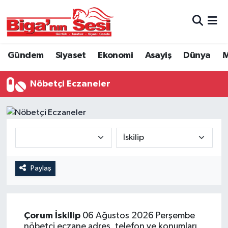
Asayiş
Çanakkale Hava Durumu
Gündem
Siyaset
Ekonomi
Asayiş
Dünya
M
Astroloji
Çanakkale Trafik Yoğunluk Haritası
Nöbetçi Eczaneler
Belde ve Köyler
Süper Lig Puan Durumu ve Fikstür
Belediye
Tüm Manşetler
Dünya
Son Dakika Haberleri
Eğitim
Haber Arşivi
Paylaş
Ekonomi
Çorum
İskilip
06 Ağustos 2026 Perşembe
Genel
nöbetçi eczane adres, telefon ve konumları