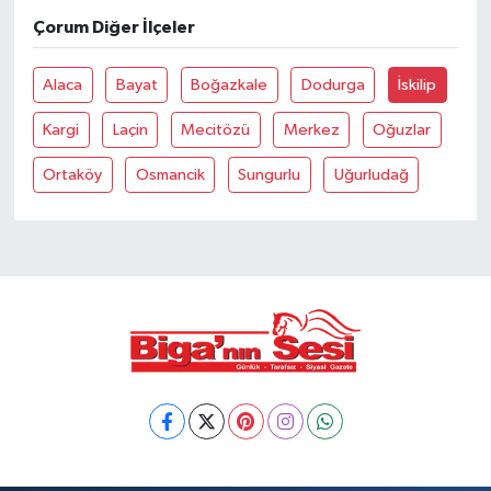
Çorum Diğer İlçeler
Siyaset
Alaca
Bayat
Boğazkale
Dodurga
İskilip
Spor
Kargi
Laçin
Mecitözü
Merkez
Oğuzlar
Tarım ve Ekonomi
Ortaköy
Osmancik
Sungurlu
Uğurludağ
Teknoloji
Ulusal
Yaşam