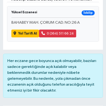
Gündem
Yüksel Eczanesi
İskilip
Hava Durumu
BAHABEY MAH. ÇORUM CAD. NO:26 A
İlan
Yol Tarifi Al
0 (364) 511 66 24
Kültür Sanat
Magazin
Her eczane gece boyunca açık olmayabilir, bazıları
sadece gerektiğinde açık kalabilir veya
Otomobil
beklenmedik durumlar nedeniyle nöbete
gelemeyebilir. Bu nedenle, yola çıkmadan önce
Politika
eczanenin açık olduğunu telefon aracılığıyla teyit
etmeniz iyi bir fikir olacaktır.
Resmî ilanlar
Sağlık