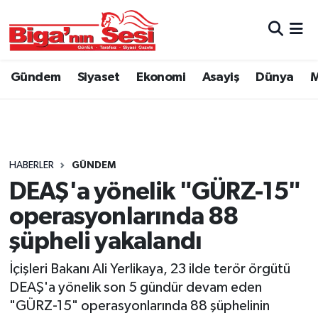
Asayiş
Çanakkale Hava Durumu
Gündem
Siyaset
Ekonomi
Asayiş
Dünya
M
Astroloji
Çanakkale Trafik Yoğunluk Haritası
Belde ve Köyler
Süper Lig Puan Durumu ve Fikstür
Belediye
Tüm Manşetler
HABERLER
GÜNDEM
DEAŞ'a yönelik "GÜRZ-15"
Dünya
Son Dakika Haberleri
operasyonlarında 88
Eğitim
Haber Arşivi
şüpheli yakalandı
İçişleri Bakanı Ali Yerlikaya, 23 ilde terör örgütü
Ekonomi
DEAŞ'a yönelik son 5 gündür devam eden
"GÜRZ-15" operasyonlarında 88 şüphelinin
Genel