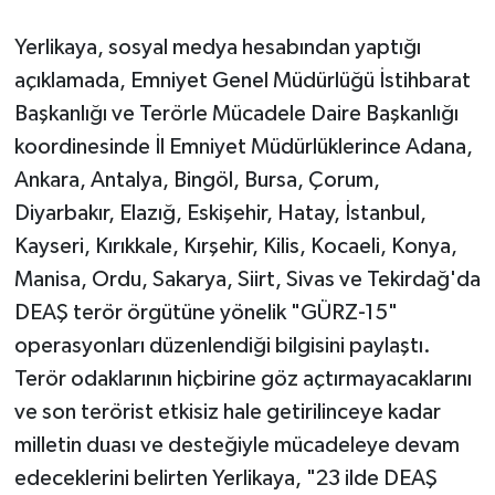
Yerlikaya, sosyal medya hesabından yaptığı
Siyaset
açıklamada, Emniyet Genel Müdürlüğü İstihbarat
Spor
Başkanlığı ve Terörle Mücadele Daire Başkanlığı
koordinesinde İl Emniyet Müdürlüklerince Adana,
Tarım ve Ekonomi
Ankara, Antalya, Bingöl, Bursa, Çorum,
Diyarbakır, Elazığ, Eskişehir, Hatay, İstanbul,
Teknoloji
Kayseri, Kırıkkale, Kırşehir, Kilis, Kocaeli, Konya,
Ulusal
Manisa, Ordu, Sakarya, Siirt, Sivas ve Tekirdağ'da
DEAŞ terör örgütüne yönelik "GÜRZ-15"
Yaşam
operasyonları düzenlendiği bilgisini paylaştı.
Terör odaklarının hiçbirine göz açtırmayacaklarını
ve son terörist etkisiz hale getirilinceye kadar
milletin duası ve desteğiyle mücadeleye devam
edeceklerini belirten Yerlikaya, "23 ilde DEAŞ