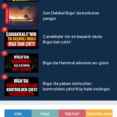
3
Son Dakika! Biga'da korkutan
yangın
4
Çanakkale'nin en başarılı okulu
Biga’dan çıktı!
5
Biga’da Hammal ailesinin acı günü
6
Biga'da yaban domuzları
kontrolden çıktı! Köy halkı tedirgin