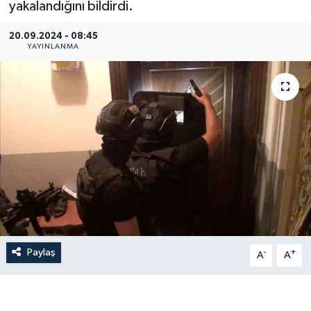
yakalandığını bildirdi.
Gündem
20.09.2024 - 08:45
YAYINLANMA
Hava Durumu
İlan
Kültür Sanat
Magazin
Otomobil
Politika
Paylaş
-
+
A
A
Resmî ilanlar
Sağlık