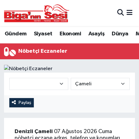
Asayiş
Çanakkale Hava Durumu
Gündem
Siyaset
Ekonomi
Asayiş
Dünya
M
Astroloji
Çanakkale Trafik Yoğunluk Haritası
Nöbetçi Eczaneler
Belde ve Köyler
Süper Lig Puan Durumu ve Fikstür
Belediye
Tüm Manşetler
Dünya
Son Dakika Haberleri
Eğitim
Haber Arşivi
Paylaş
Ekonomi
Denizli
Çameli
07 Ağustos 2026 Cuma
Genel
nöbetçi eczane adres, telefon ve konumları