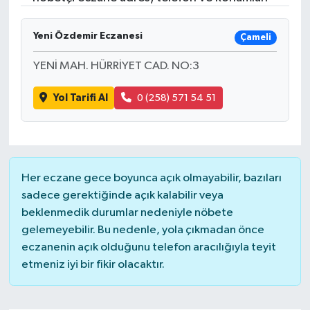
Gündem
Yeni Özdemir Eczanesi
Çameli
Hava Durumu
YENİ MAH. HÜRRİYET CAD. NO:3
İlan
Yol Tarifi Al
0 (258) 571 54 51
Kültür Sanat
Magazin
Her eczane gece boyunca açık olmayabilir, bazıları
sadece gerektiğinde açık kalabilir veya
Otomobil
beklenmedik durumlar nedeniyle nöbete
gelemeyebilir. Bu nedenle, yola çıkmadan önce
Politika
eczanenin açık olduğunu telefon aracılığıyla teyit
etmeniz iyi bir fikir olacaktır.
Resmî ilanlar
Sağlık