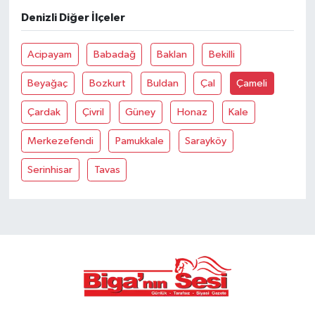
Denizli Diğer İlçeler
Siyaset
Acipayam
Babadağ
Baklan
Bekilli
Spor
Beyağaç
Bozkurt
Buldan
Çal
Çameli
Tarım ve Ekonomi
Çardak
Çivril
Güney
Honaz
Kale
Teknoloji
Merkezefendi
Pamukkale
Sarayköy
Serinhisar
Tavas
Ulusal
Yaşam