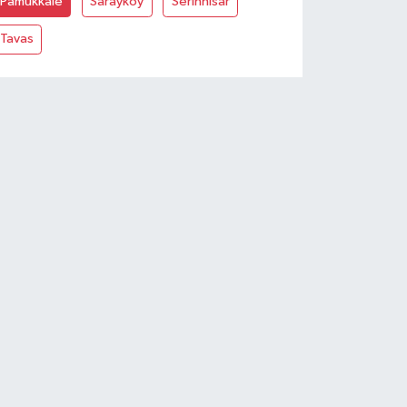
Pamukkale
Sarayköy
Serinhisar
Tavas