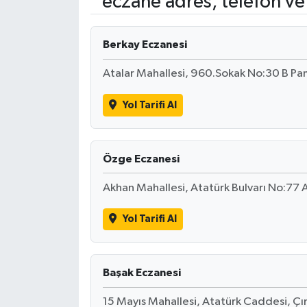
eczane adres, telefon ve
Gündem
Berkay Eczanesi
Hava Durumu
Atalar Mahallesi, 960.Sokak No:30 B Pa
İlan
Yol Tarifi Al
Kültür Sanat
Özge Eczanesi
Magazin
Akhan Mahallesi, Atatürk Bulvarı No:77 
Otomobil
Yol Tarifi Al
Politika
Resmî ilanlar
Başak Eczanesi
15 Mayıs Mahallesi, Atatürk Caddesi, Çın
Sağlık