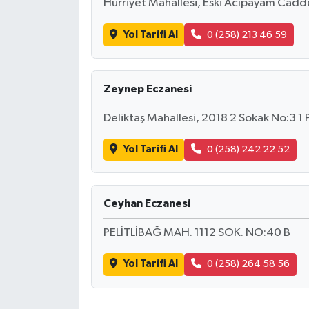
Hürriyet Mahallesi, Eski Acıpayam Cadd
Yol Tarifi Al
0 (258) 213 46 59
Zeynep Eczanesi
Deliktaş Mahallesi, 2018 2 Sokak No:3 1
Yol Tarifi Al
0 (258) 242 22 52
Ceyhan Eczanesi
PELİTLİBAĞ MAH. 1112 SOK. NO:40 B
Yol Tarifi Al
0 (258) 264 58 56