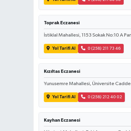
Toprak Eczanesi
İstiklal Mahallesi, 1153 Sokak No:10 A P
Yol Tarifi Al
0 (258) 211 73 46
Kızıltas Eczanesi
Yunusemre Mahallesi, Üniversite Caddes
Yol Tarifi Al
0 (258) 212 40 02
Kayhan Eczanesi