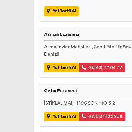
Yol Tarifi Al
Siyaset
Spor
Asmalı Eczanesi
Tarım ve Ekonomi
Asmalıevler Mahallesi, Şehit Pilot Teğ
Denizli
Teknoloji
Yol Tarifi Al
0 (543) 117 64 77
Ulusal
Yaşam
Çetın Eczanesi
İSTİKLAL MAH. 1196 SOK. NO:5 2
Yol Tarifi Al
0 (258) 212 35 58