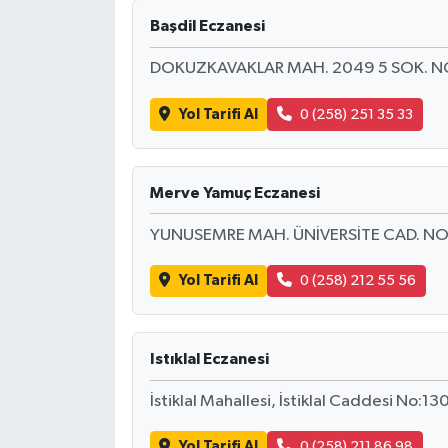
Başdil Eczanesi
DOKUZKAVAKLAR MAH. 2049 5 SOK. N
Yol Tarifi Al
0 (258) 251 35 33
Merve Yamuç Eczanesi
YUNUSEMRE MAH. ÜNİVERSİTE CAD. NO:
Yol Tarifi Al
0 (258) 212 55 56
Istıklal Eczanesi
İstiklal Mahallesi, İstiklal Caddesi No:1
Yol Tarifi Al
0 (258) 211 86 98