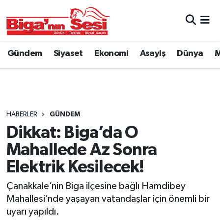
Asayiş
Çanakkale Hava Durumu
Gündem
Siyaset
Ekonomi
Asayiş
Dünya
M
Astroloji
Çanakkale Trafik Yoğunluk Haritası
Belde ve Köyler
Süper Lig Puan Durumu ve Fikstür
Belediye
Tüm Manşetler
HABERLER
GÜNDEM
Dikkat: Biga’da O
Dünya
Son Dakika Haberleri
Mahallede Az Sonra
Eğitim
Haber Arşivi
Elektrik Kesilecek!
Çanakkale’nin Biga ilçesine bağlı Hamdibey
Ekonomi
Mahallesi’nde yaşayan vatandaşlar için önemli bir
uyarı yapıldı.
Genel