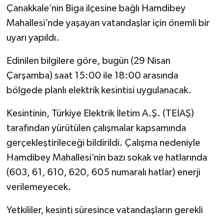
Çanakkale’nin Biga ilçesine bağlı Hamdibey
Mahallesi’nde yaşayan vatandaşlar için önemli bir
Siyaset
uyarı yapıldı.
Spor
Edinilen bilgilere göre, bugün (29 Nisan
Tarım ve Ekonomi
Çarşamba) saat 15:00 ile 18:00 arasında
bölgede planlı elektrik kesintisi uygulanacak.
Teknoloji
Kesintinin, Türkiye Elektrik İletim A.Ş. (TEİAŞ)
Ulusal
tarafından yürütülen çalışmalar kapsamında
gerçekleştirileceği bildirildi. Çalışma nedeniyle
Yaşam
Hamdibey Mahallesi’nin bazı sokak ve hatlarında
(603, 61, 610, 620, 605 numaralı hatlar) enerji
verilemeyecek.
Yetkililer, kesinti süresince vatandaşların gerekli