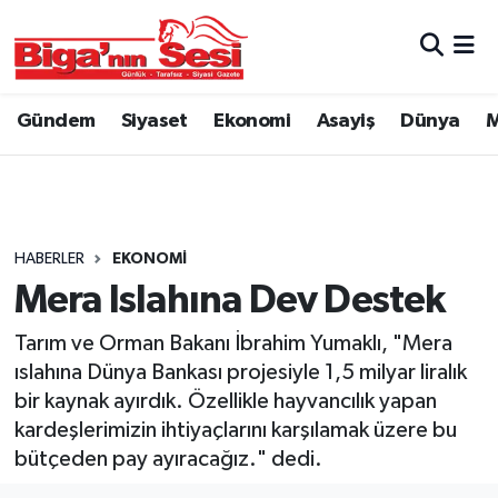
Asayiş
Çanakkale Hava Durumu
Gündem
Siyaset
Ekonomi
Asayiş
Dünya
M
Astroloji
Çanakkale Trafik Yoğunluk Haritası
Belde ve Köyler
Süper Lig Puan Durumu ve Fikstür
Belediye
Tüm Manşetler
HABERLER
EKONOMI
Mera Islahına Dev Destek
Dünya
Son Dakika Haberleri
Tarım ve Orman Bakanı İbrahim Yumaklı, "Mera
Eğitim
Haber Arşivi
ıslahına Dünya Bankası projesiyle 1,5 milyar liralık
bir kaynak ayırdık. Özellikle hayvancılık yapan
Ekonomi
kardeşlerimizin ihtiyaçlarını karşılamak üzere bu
bütçeden pay ayıracağız." dedi.
Genel