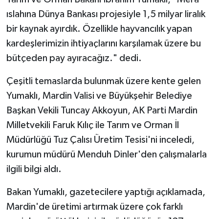
ıslahına Dünya Bankası projesiyle 1,5 milyar liralık
Siyaset
bir kaynak ayırdık. Özellikle hayvancılık yapan
kardeşlerimizin ihtiyaçlarını karşılamak üzere bu
Spor
bütçeden pay ayıracağız." dedi.
Tarım ve Ekonomi
Çeşitli temaslarda bulunmak üzere kente gelen
Yumaklı, Mardin Valisi ve Büyükşehir Belediye
Teknoloji
Başkan Vekili Tuncay Akkoyun, AK Parti Mardin
Ulusal
Milletvekili Faruk Kılıç ile Tarım ve Orman İl
Müdürlüğü Tuz Çalısı Üretim Tesisi'ni inceledi,
Yaşam
kurumun müdürü Menduh Dinler'den çalışmalarla
ilgili bilgi aldı.
Bakan Yumaklı, gazetecilere yaptığı açıklamada,
Mardin'de üretimi artırmak üzere çok farklı