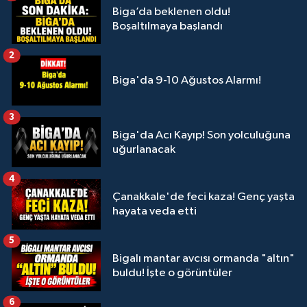
Biga’da beklenen oldu!
Boşaltılmaya başlandı
2
Biga'da 9-10 Ağustos Alarmı!
3
Biga'da Acı Kayıp! Son yolculuğuna
uğurlanacak
4
Çanakkale'de feci kaza! Genç yaşta
hayata veda etti
5
Bigalı mantar avcısı ormanda "altın"
buldu! İşte o görüntüler
6