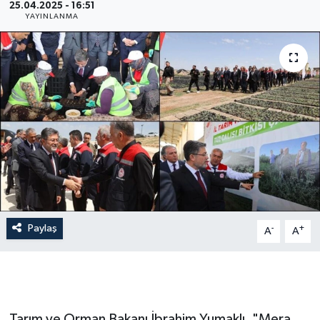
25.04.2025 - 16:51
YAYINLANMA
Gündem
Hava Durumu
İlan
Kültür Sanat
Magazin
Otomobil
Paylaş
-
+
A
A
Politika
Resmî ilanlar
Sağlık
Tarım ve Orman Bakanı İbrahim Yumaklı, "Mera