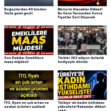
Boğazlardan 40 binden
Motorin Alacaklar Dikkat!
fazla gemi geçti
Bu Gece Yarısından Sonra
Fiyatlar Sert Düşecek
Son Dakika: Emeklilere
Türkler 362 milyon dolarlık
maaş müjdesi!
hediyeyle döndü
İTO, fiyatı en çok artan ve
Türkiye'de kadın istihdamı
azalan ürünleri açıkladı
yükselişte! Rakamlar dikkat
çekti