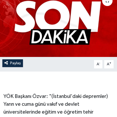
Gündem
Hava Durumu
İlan
Kültür Sanat
Magazin
Paylaş
-
+
A
A
Otomobil
Politika
YÖK Başkanı Özvar: "(İstanbul'daki depremler)
Resmî ilanlar
Yarın ve cuma günü vakıf ve devlet
üniversitelerinde eğitim ve öğretim tehir
Sağlık