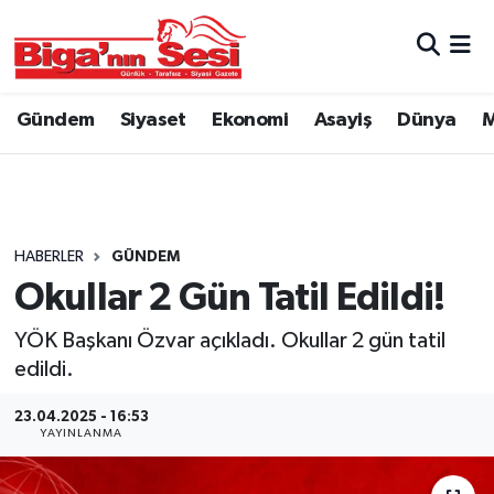
Asayiş
Çanakkale Hava Durumu
Gündem
Siyaset
Ekonomi
Asayiş
Dünya
M
Astroloji
Çanakkale Trafik Yoğunluk Haritası
Belde ve Köyler
Süper Lig Puan Durumu ve Fikstür
Belediye
Tüm Manşetler
HABERLER
GÜNDEM
Okullar 2 Gün Tatil Edildi!
Dünya
Son Dakika Haberleri
YÖK Başkanı Özvar açıkladı. Okullar 2 gün tatil
Eğitim
Haber Arşivi
edildi.
23.04.2025 - 16:53
Ekonomi
YAYINLANMA
Genel