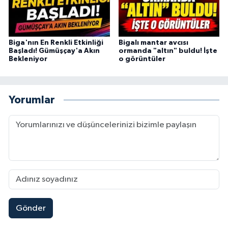
Biga'nın En Renkli Etkinliği
Bigalı mantar avcısı
Başladı! Gümüşçay'a Akın
ormanda "altın" buldu! İşte
Bekleniyor
o görüntüler
Yorumlar
Gönder