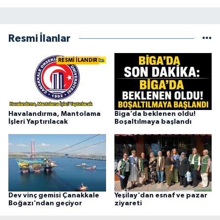
Resmi İlanlar
RESMİ İLANDIR
Havalandırma, Mantolama
Biga’da beklenen oldu!
İşleri Yaptırılacak
Boşaltılmaya başlandı
Dev vinç gemisi Çanakkale
Yeşilay'dan esnaf ve pazar
Boğazı'ndan geçiyor
ziyareti