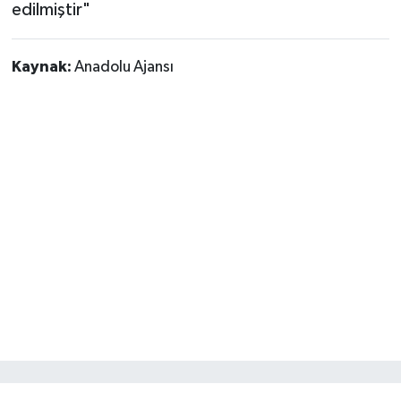
edilmiştir"
Siyaset
Kaynak:
Anadolu Ajansı
Spor
Tarım ve Ekonomi
Teknoloji
Ulusal
Yaşam