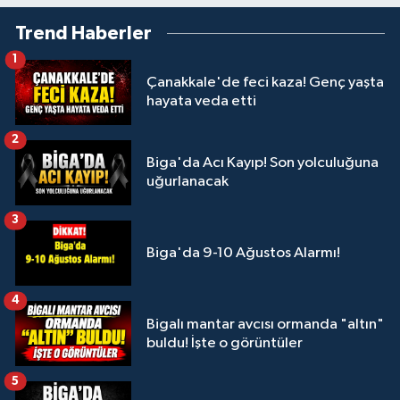
Trend Haberler
1
Çanakkale'de feci kaza! Genç yaşta
hayata veda etti
2
Biga'da Acı Kayıp! Son yolculuğuna
uğurlanacak
3
Biga'da 9-10 Ağustos Alarmı!
4
Bigalı mantar avcısı ormanda "altın"
buldu! İşte o görüntüler
5