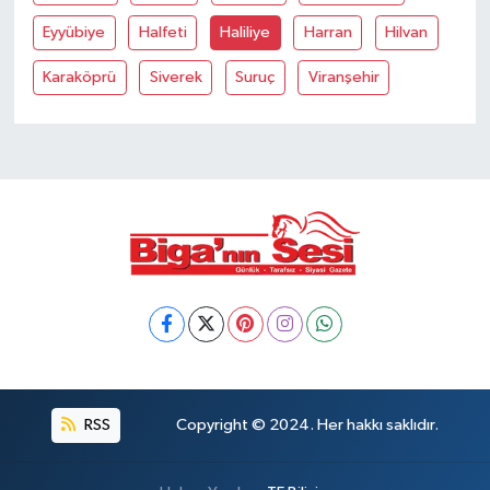
Eyyübiye
Halfeti
Haliliye
Harran
Hilvan
Siyaset
Karaköprü
Siverek
Suruç
Viranşehir
Spor
Tarım ve Ekonomi
Teknoloji
Ulusal
Yaşam
RSS
Copyright © 2024. Her hakkı saklıdır.