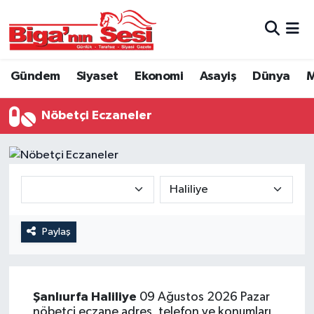
Asayiş
Çanakkale Hava Durumu
Gündem
Siyaset
Ekonomi
Asayiş
Dünya
M
Astroloji
Çanakkale Trafik Yoğunluk Haritası
Nöbetçi Eczaneler
Belde ve Köyler
Süper Lig Puan Durumu ve Fikstür
Belediye
Tüm Manşetler
Dünya
Son Dakika Haberleri
Eğitim
Haber Arşivi
Paylaş
Ekonomi
Şanlıurfa
Haliliye
09 Ağustos 2026 Pazar
Genel
nöbetçi eczane adres, telefon ve konumları