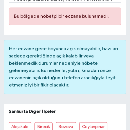
Gündem
Bu bölgede nöbetçi bir eczane bulunamadı.
Hava Durumu
İlan
Her eczane gece boyunca açık olmayabilir, bazıları
Kültür Sanat
sadece gerektiğinde açık kalabilir veya
beklenmedik durumlar nedeniyle nöbete
Magazin
gelemeyebilir. Bu nedenle, yola çıkmadan önce
eczanenin açık olduğunu telefon aracılığıyla teyit
Otomobil
etmeniz iyi bir fikir olacaktır.
Politika
Şanlıurfa Diğer İlçeler
Resmî ilanlar
Akçakale
Birecik
Bozova
Ceylanpinar
Sağlık