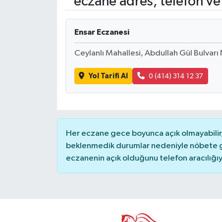
eczane adres, telefon ve
Gündem
Ensar Eczanesi
Hava Durumu
Ceylanlı Mahallesi, Abdullah Gül Bulvarı
İlan
Yol Tarifi Al
0 (414) 314 12 37
Kültür Sanat
Magazin
Her eczane gece boyunca açık olmayabilir, 
Otomobil
beklenmedik durumlar nedeniyle nöbete g
eczanenin açık olduğunu telefon aracılığıyla 
Politika
Resmî ilanlar
Sağlık