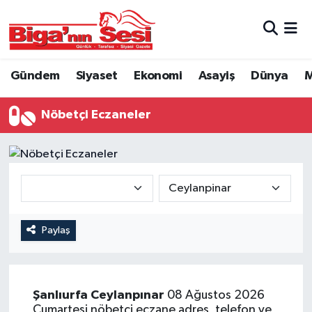
Asayiş
Çanakkale Hava Durumu
Gündem
Siyaset
Ekonomi
Asayiş
Dünya
M
Astroloji
Çanakkale Trafik Yoğunluk Haritası
Nöbetçi Eczaneler
Belde ve Köyler
Süper Lig Puan Durumu ve Fikstür
Belediye
Tüm Manşetler
Dünya
Son Dakika Haberleri
Eğitim
Haber Arşivi
Paylaş
Ekonomi
Şanlıurfa
Ceylanpınar
08 Ağustos 2026
Genel
Cumartesi nöbetçi eczane adres, telefon ve