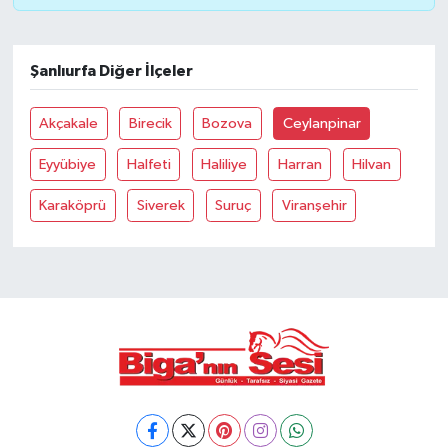
Siyaset
Şanlıurfa Diğer İlçeler
Spor
Akçakale
Birecik
Bozova
Ceylanpinar
Tarım ve Ekonomi
Eyyübiye
Halfeti
Haliliye
Harran
Hilvan
Teknoloji
Karaköprü
Siverek
Suruç
Viranşehir
Ulusal
Yaşam