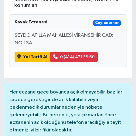
konumları
Gündem
Kavak Eczanesi
Ceylanpınar
Hava Durumu
SEYDO ATİLLA MAHALLESİ VİRANŞEHİR CAD:
İlan
NO:13A
Yol Tarifi Al
0 (414) 471 38 60
Kültür Sanat
Magazin
Otomobil
Her eczane gece boyunca açık olmayabilir, bazıları
sadece gerektiğinde açık kalabilir veya
Politika
beklenmedik durumlar nedeniyle nöbete
gelemeyebilir. Bu nedenle, yola çıkmadan önce
Resmî ilanlar
eczanenin açık olduğunu telefon aracılığıyla teyit
etmeniz iyi bir fikir olacaktır.
Sağlık