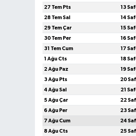
27 Tem Pts
13 Sa
Siyaset
28 Tem Sal
14 Sa
29 Tem Çar
15 Sa
Spor
30 Tem Per
16 Sa
Tarım ve Ekonomi
31 Tem Cum
17 Sa
1 Ağu Cts
18 Sa
Teknoloji
2 Ağu Paz
19 Sa
Ulusal
3 Ağu Pts
20 Saf
4 Ağu Sal
21 Sa
Yaşam
5 Ağu Çar
22 Saf
6 Ağu Per
23 Saf
7 Ağu Cum
24 Saf
8 Ağu Cts
25 Saf