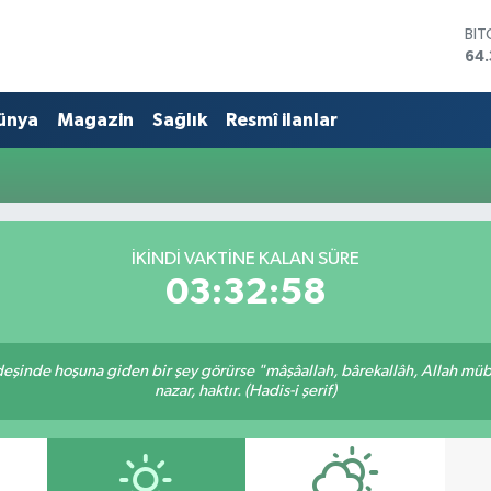
BI
64.
DO
47
ünya
Magazin
Sağlık
Resmî ilanlar
EU
55
STE
64,
GR
661
BİS
İKINDI VAKTINE KALAN SÜRE
13.
03:32:58
rdeşinde hoşuna giden bir şey görürse "mâşâallah, bârekallâh, Allah müb
nazar, haktır. (Hadis-i şerif)