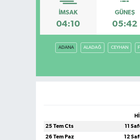
Gündem
İMSAK
GÜNEŞ
04:10
05:42
Hava Durumu
İlan
ADANA
ALADAĞ
CEYHAN
Kültür Sanat
Magazin
Otomobil
Politika
Hİ
Resmî ilanlar
25 Tem Cts
11 Sa
26 Tem Paz
12 Sa
Sağlık