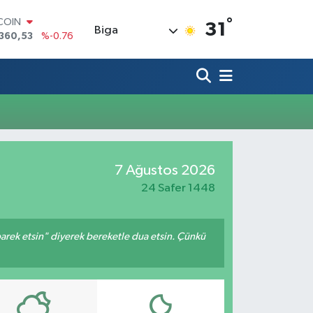
°
TCOIN
31
Biga
360,53
%-0.76
LAR
,7069
%0.17
RO
,0265
%0.01
RLİN
1897
%0.02
AM ALTIN
8.49
%2.12
T100
7 Ağustos 2026
887
%64
24 Safer 1448
arek etsin" diyerek bereketle dua etsin. Çünkü