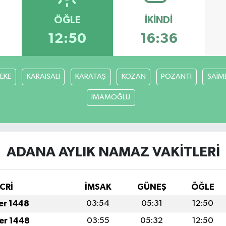
ÖĞLE
İKINDI
12:50
16:36
FEKE
KARAISALI
KARATAŞ
KOZAN
POZANTI
SAİM
İMAMOĞLU
ADANA AYLIK NAMAZ VAKITLERI
CRİ
İMSAK
GÜNEŞ
ÖĞLE
fer 1448
03:54
05:31
12:50
fer 1448
03:55
05:32
12:50