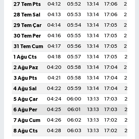
27 Tem Pts
04:12
05:52
13:14
17:06
20:26
28 Tem Sal
04:13
05:53
13:14
17:06
20:25
29 Tem Çar
04:14
05:54
13:14
17:05
20:24
30 Tem Per
04:16
05:55
13:14
17:05
20:23
31 Tem Cum
04:17
05:56
13:14
17:05
20:22
1 Ağu Cts
04:18
05:57
13:14
17:05
20:21
2 Ağu Paz
04:20
05:58
13:14
17:04
20:20
3 Ağu Pts
04:21
05:58
13:14
17:04
20:19
4 Ağu Sal
04:22
05:59
13:14
17:04
20:18
5 Ağu Çar
04:24
06:00
13:13
17:03
20:17
6 Ağu Per
04:25
06:01
13:13
17:03
20:16
7 Ağu Cum
04:26
06:02
13:13
17:02
20:15
8 Ağu Cts
04:28
06:03
13:13
17:02
20:13