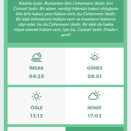
Kâdılar üçtür. Bunlardan ikisi Cehennem'dedir, biri
Cennet'tedir. Bir adam, verdiği hükmün haksız olduğunu
Gündem
bile bile haksız yere hüküm verir, bu Cehennem'dedir.
Bir kâdı bilmeksizin hüküm verir ve insanların haklarını
zâyi eder, bu da Cehennem'dedir. Bir kâdı da hakka
Hava Durumu
riâyet ederek hüküm verir, işte bu, Cennet'tedir. (Hadis-i
şerif)
İlan
Kültür Sanat
İMSAK
GÜNEŞ
Magazin
04:25
06:01
Otomobil
Politika
ÖĞLE
İKINDI
Resmî ilanlar
13:13
17:03
Sağlık