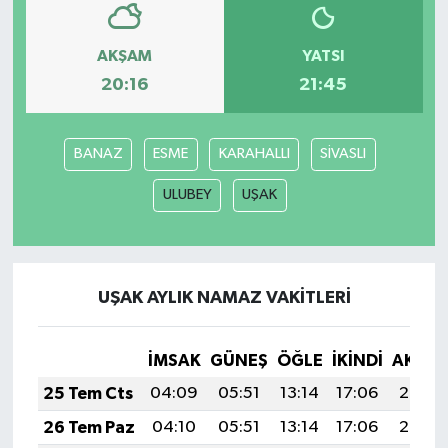
Siyaset
AKŞAM
YATSI
20:16
21:45
Spor
Tarım ve Ekonomi
BANAZ
ESME
KARAHALLI
SİVASLI
ULUBEY
UŞAK
Teknoloji
Ulusal
UŞAK AYLIK NAMAZ VAKITLERI
Yaşam
İMSAK
GÜNEŞ
ÖĞLE
İKINDI
AKŞA
25 Tem Cts
04:09
05:51
13:14
17:06
20:27
26 Tem Paz
04:10
05:51
13:14
17:06
20:26