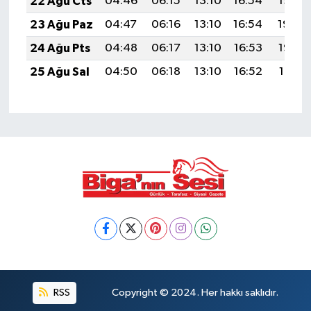
22 Ağu Cts
04:46
06:15
13:10
16:54
19:56
23 Ağu Paz
04:47
06:16
13:10
16:54
19:54
24 Ağu Pts
04:48
06:17
13:10
16:53
19:53
25 Ağu Sal
04:50
06:18
13:10
16:52
19:51
RSS
Copyright © 2024. Her hakkı saklıdır.