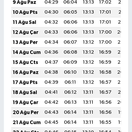
9 Ağu Paz
04:29
06:04
13:13
17:02
20:12
10 Ağu Pts
04:30
06:05
13:13
17:01
20:11
11 Ağu Sal
04:32
06:06
13:13
17:01
20:10
12 Ağu Çar
04:33
06:06
13:13
17:00
20:09
13 Ağu Per
04:34
06:07
13:12
17:00
20:07
14 Ağu Cum
04:36
06:08
13:12
16:59
20:06
15 Ağu Cts
04:37
06:09
13:12
16:59
20:05
16 Ağu Paz
04:38
06:10
13:12
16:58
20:04
17 Ağu Pts
04:39
06:11
13:12
16:57
20:02
18 Ağu Sal
04:41
06:12
13:11
16:57
20:01
19 Ağu Çar
04:42
06:13
13:11
16:56
20:00
20 Ağu Per
04:43
06:14
13:11
16:56
19:58
21 Ağu Cum
04:45
06:14
13:11
16:55
19:57