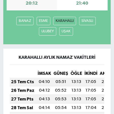
20:12
21:40
Siyaset
BANAZ
ESME
KARAHALLI
SİVASLI
Spor
ULUBEY
UŞAK
Tarım ve Ekonomi
Teknoloji
KARAHALLI AYLIK NAMAZ VAKITLERI
Ulusal
İMSAK
GÜNEŞ
ÖĞLE
İKINDI
AKŞA
Yaşam
25 Tem Cts
04:10
05:51
13:13
17:05
20:26
26 Tem Paz
04:12
05:52
13:13
17:05
20:25
27 Tem Pts
04:13
05:53
13:13
17:05
20:24
28 Tem Sal
04:14
05:54
13:13
17:04
20:23