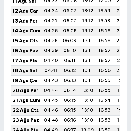
11 Ağu Sal
04:33
06:06
13:12
17:00
20:09
12 Ağu Çar
04:34
06:07
13:12
16:59
20:08
13 Ağu Per
04:35
06:07
13:12
16:59
20:06
14 Ağu Cum
04:36
06:08
13:12
16:58
20:05
15 Ağu Cts
04:38
06:09
13:11
16:58
20:04
16 Ağu Paz
04:39
06:10
13:11
16:57
20:03
17 Ağu Pts
04:40
06:11
13:11
16:57
20:01
18 Ağu Sal
04:41
06:12
13:11
16:56
20:00
19 Ağu Çar
04:43
06:13
13:11
16:55
19:59
20 Ağu Per
04:44
06:14
13:10
16:55
19:57
21 Ağu Cum
04:45
06:15
13:10
16:54
19:56
22 Ağu Cts
04:46
06:15
13:10
16:53
19:54
23 Ağu Paz
04:48
06:16
13:10
16:53
19:53
24 Ağu Pts
04:49
06:17
13:09
16:52
19:52