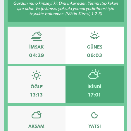
Gördün mü o kimseyi ki: Dini inkâr eder. Yetimi itip kakan
işte odur. Ve (o kimse) yoksula yemek yedirilmesi için
Gündem
teşvikte bulunmaz. (Mâûn Sûresi, 1-2-3)
Hava Durumu
İlan
İMSAK
GÜNEŞ
Kültür Sanat
04:29
06:03
Magazin
Otomobil
ÖĞLE
İKINDI
13:13
17:01
Politika
Resmî ilanlar
AKŞAM
YATSI
Sağlık