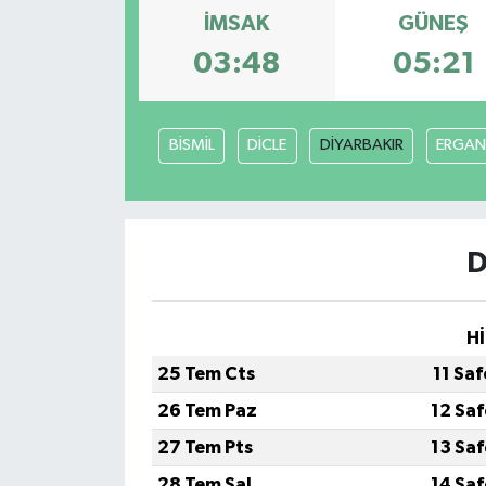
İMSAK
GÜNEŞ
Gündem
03:48
05:21
Hava Durumu
BİSMİL
DİCLE
DİYARBAKIR
ERGAN
İlan
Kültür Sanat
D
Magazin
Otomobil
Hİ
Politika
25 Tem Cts
11 Sa
26 Tem Paz
12 Sa
Resmî ilanlar
27 Tem Pts
13 Sa
Sağlık
28 Tem Sal
14 Sa