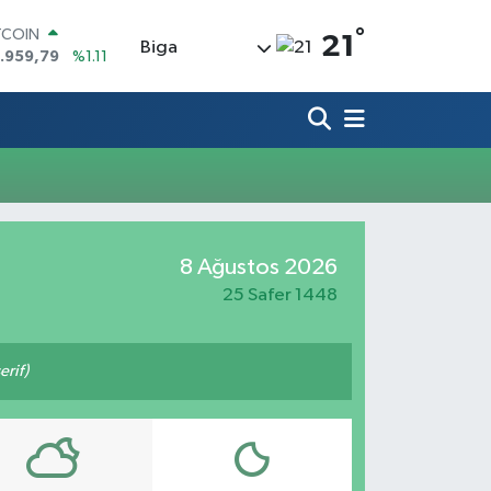
°
TCOIN
21
Biga
.959,79
%1.11
OLAR
,7436
%0.18
URO
,2510
%0.32
ERLİN
,4811
%0.38
AM ALTIN
60.55
%0.03
ST100
8 Ağustos 2026
.779
%-14
25 Safer 1448
rif)