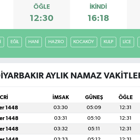
ÖĞLE
İKINDI
12:30
16:18
İ
EĞİL
HANİ
HAZRO
KOCAKÖY
KULP
LİCE
İYARBAKIR AYLIK NAMAZ VAKITLE
CRİ
İMSAK
GÜNEŞ
ÖĞLE
fer 1448
03:30
05:09
12:31
fer 1448
03:31
05:10
12:31
fer 1448
03:32
05:11
12:31
fer 1448
03:33
05:12
12:31