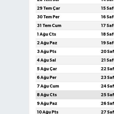
29 Tem Çar
15 Sa
Siyaset
30 Tem Per
16 Sa
Spor
31 Tem Cum
17 Sa
1 Ağu Cts
18 Sa
Tarım ve Ekonomi
2 Ağu Paz
19 Sa
Teknoloji
3 Ağu Pts
20 Saf
4 Ağu Sal
21 Sa
Ulusal
5 Ağu Çar
22 Saf
Yaşam
6 Ağu Per
23 Saf
7 Ağu Cum
24 Saf
8 Ağu Cts
25 Saf
9 Ağu Paz
26 Saf
10 Ağu Pts
27 Saf