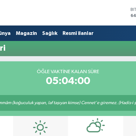
BI
64
D
47
ünya
Magazin
Sağlık
Resmî ilanlar
E
55
ST
ri
64
GR
66
Bİ
ÖĞLE VAKTINE KALAN SÜRE
13
05:04:00
mâm (koğuculuk yapan, laf taşıyan kimse) Cennet'e giremez. (Hadis-i şe