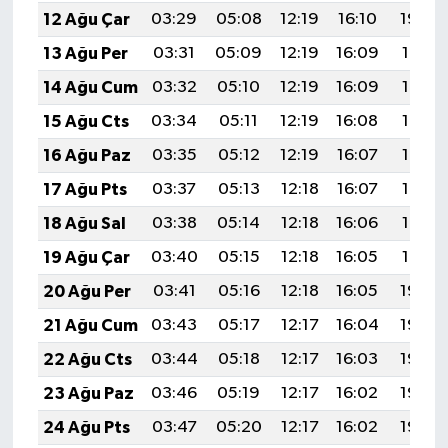
12 Ağu Çar
03:29
05:08
12:19
16:10
19:20
13 Ağu Per
03:31
05:09
12:19
16:09
19:19
14 Ağu Cum
03:32
05:10
12:19
16:09
19:18
15 Ağu Cts
03:34
05:11
12:19
16:08
19:16
16 Ağu Paz
03:35
05:12
12:19
16:07
19:15
17 Ağu Pts
03:37
05:13
12:18
16:07
19:13
18 Ağu Sal
03:38
05:14
12:18
16:06
19:12
19 Ağu Çar
03:40
05:15
12:18
16:05
19:10
20 Ağu Per
03:41
05:16
12:18
16:05
19:09
21 Ağu Cum
03:43
05:17
12:17
16:04
19:08
22 Ağu Cts
03:44
05:18
12:17
16:03
19:06
23 Ağu Paz
03:46
05:19
12:17
16:02
19:05
24 Ağu Pts
03:47
05:20
12:17
16:02
19:03