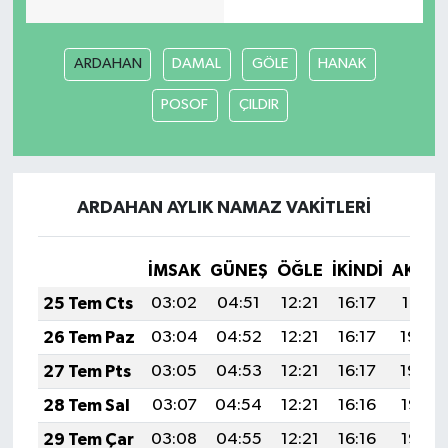
Siyaset
ARDAHAN
DAMAL
GÖLE
HANAK
Spor
POSOF
ÇILDIR
Tarım ve Ekonomi
Teknoloji
ARDAHAN AYLIK NAMAZ VAKITLERI
Ulusal
İMSAK
GÜNEŞ
ÖĞLE
İKINDI
AKŞA
Yaşam
25 Tem Cts
03:02
04:51
12:21
16:17
19:41
26 Tem Paz
03:04
04:52
12:21
16:17
19:40
27 Tem Pts
03:05
04:53
12:21
16:17
19:39
28 Tem Sal
03:07
04:54
12:21
16:16
19:38
29 Tem Çar
03:08
04:55
12:21
16:16
19:37