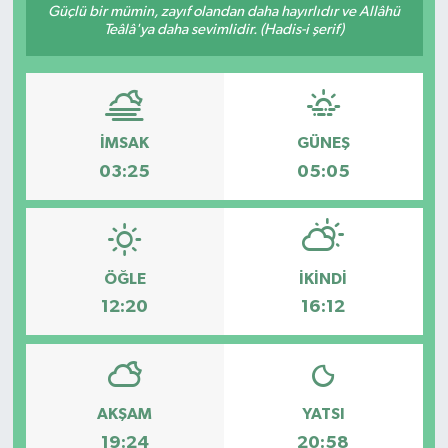
Güçlü bir mümin, zayıf olandan daha hayırlıdır ve Allâhü
Teâlâ'ya daha sevimlidir. (Hadis-i şerif)
Gündem
Hava Durumu
İlan
İMSAK
GÜNEŞ
03:25
05:05
Kültür Sanat
Magazin
ÖĞLE
İKINDI
Otomobil
12:20
16:12
Politika
Resmî ilanlar
AKŞAM
YATSI
19:24
20:58
Sağlık