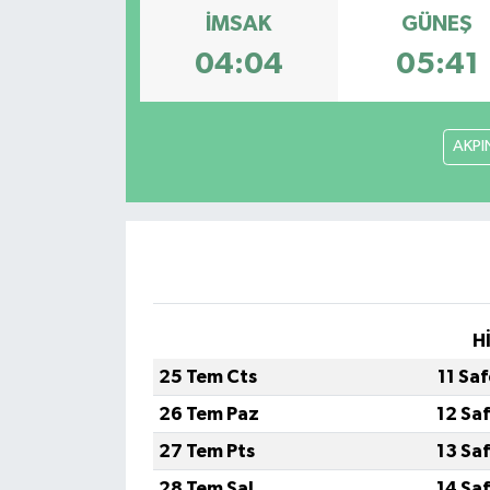
İMSAK
GÜNEŞ
Gündem
04:04
05:41
Hava Durumu
AKPI
İlan
Kültür Sanat
Magazin
Otomobil
H
Politika
25 Tem Cts
11 Sa
26 Tem Paz
12 Sa
Resmî ilanlar
27 Tem Pts
13 Sa
Sağlık
28 Tem Sal
14 Sa