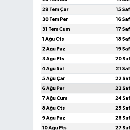
29 Tem Çar
15 Sa
Siyaset
30 Tem Per
16 Sa
Spor
31 Tem Cum
17 Sa
1 Ağu Cts
18 Sa
Tarım ve Ekonomi
2 Ağu Paz
19 Sa
Teknoloji
3 Ağu Pts
20 Sa
4 Ağu Sal
21 Sa
Ulusal
5 Ağu Çar
22 Sa
Yaşam
6 Ağu Per
23 Sa
7 Ağu Cum
24 Sa
8 Ağu Cts
25 Sa
9 Ağu Paz
26 Sa
10 Ağu Pts
27 Sa