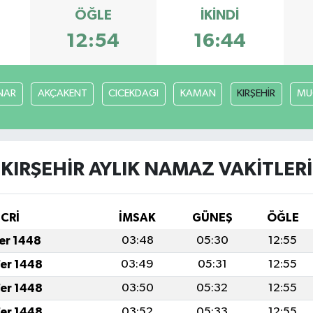
ÖĞLE
İKINDI
12:54
16:44
NAR
AKÇAKENT
CICEKDAGI
KAMAN
KIRŞEHİR
MU
KIRŞEHİR AYLIK NAMAZ VAKITLERI
İCRİ
İMSAK
GÜNEŞ
ÖĞLE
fer 1448
03:48
05:30
12:55
fer 1448
03:49
05:31
12:55
fer 1448
03:50
05:32
12:55
fer 1448
03:52
05:33
12:55