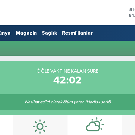
BI
64
DO
47
ünya
Magazin
Sağlık
Resmî ilanlar
EU
55
ST
64
GR
65
Bİ
ÖĞLE VAKTINE KALAN SÜRE
13
42:02
Nasihat edici olarak ölüm yeter. (Hadis-i şerif)