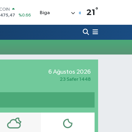
°
TCOIN
21
Biga
.475,47
%0.66
LAR
,5971
%0.05
RO
,1336
%0.18
ERLİN
,2534
%0.22
AM ALTIN
27.85
%0.54
ST100
6 Ağustos 2026
.703
%0
23 Safer 1448