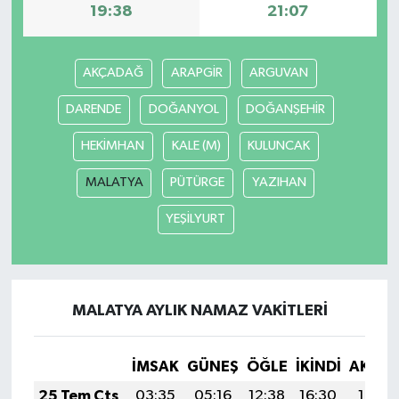
19:38
21:07
Siyaset
AKÇADAĞ
ARAPGİR
ARGUVAN
Spor
DARENDE
DOĞANYOL
DOĞANŞEHİR
Tarım ve Ekonomi
HEKİMHAN
KALE (M)
KULUNCAK
Teknoloji
MALATYA
PÜTÜRGE
YAZIHAN
YEŞİLYURT
Ulusal
Yaşam
MALATYA AYLIK NAMAZ VAKITLERI
İMSAK
GÜNEŞ
ÖĞLE
İKINDI
AKŞA
25 Tem Cts
03:35
05:16
12:38
16:30
19:51