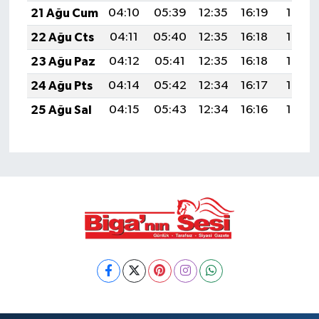
21 Ağu Cum
04:10
05:39
12:35
16:19
19:21
22 Ağu Cts
04:11
05:40
12:35
16:18
19:19
23 Ağu Paz
04:12
05:41
12:35
16:18
19:18
24 Ağu Pts
04:14
05:42
12:34
16:17
19:17
25 Ağu Sal
04:15
05:43
12:34
16:16
19:15