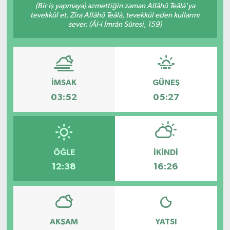
(Bir iş yapmaya) azmettiğin zaman Allâhü Teâlâ'ya
tevekkül et. Zira Allâhü Teâlâ, tevekkül eden kullarını
Gündem
sever. (Âl-i İmrân Sûresi, 159)
Hava Durumu
İlan
İMSAK
GÜNEŞ
Kültür Sanat
03:52
05:27
Magazin
Otomobil
ÖĞLE
İKINDI
12:38
16:26
Politika
Resmî ilanlar
AKŞAM
YATSI
Sağlık