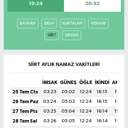
19:24
20:52
Siyaset
BAYKAN
ERUH
KURTALAN
PERVARİ
Spor
SİİRT
ŞIRVAN
Tarım ve Ekonomi
Teknoloji
SİİRT AYLIK NAMAZ VAKITLERI
Ulusal
İMSAK
GÜNEŞ
ÖĞLE
İKINDI
AKŞA
Yaşam
25 Tem Cts
03:23
05:02
12:24
16:15
19:35
26 Tem Paz
03:24
05:03
12:24
16:15
19:35
27 Tem Pts
03:25
05:04
12:24
16:14
19:34
28 Tem Sal
03:26
05:05
12:24
16:14
19:33