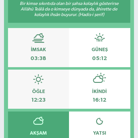
Bir kimse sıkıntıda olan bir şahsa kolaylık gösterirse
Allâhü Teâlâ da o kimseye dünyada da, âhirette de
Gündem
kolaylık ihsân buyurur. (Hadis-i şerif)
Hava Durumu
İlan
İMSAK
GÜNEŞ
Kültür Sanat
03:38
05:12
Magazin
Otomobil
ÖĞLE
İKINDI
12:23
16:12
Politika
Resmî ilanlar
AKŞAM
YATSI
Sağlık