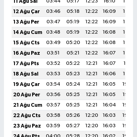
11 Ağu Sal
03:44
05:17
12:23
16:10
19:18
12 Ağu Çar
03:46
05:18
12:22
16:09
19:17
13 Ağu Per
03:47
05:19
12:22
16:09
19:16
14 Ağu Cum
03:48
05:19
12:22
16:08
19:15
15 Ağu Cts
03:49
05:20
12:22
16:08
19:14
16 Ağu Paz
03:51
05:21
12:22
16:07
19:12
17 Ağu Pts
03:52
05:22
12:21
16:07
19:11
18 Ağu Sal
03:53
05:23
12:21
16:06
19:10
19 Ağu Çar
03:54
05:24
12:21
16:05
19:08
20 Ağu Per
03:56
05:25
12:21
16:05
19:07
21 Ağu Cum
03:57
05:25
12:21
16:04
19:06
22 Ağu Cts
03:58
05:26
12:20
16:03
19:04
23 Ağu Paz
03:59
05:27
12:20
16:03
19:03
24 Ağu Pts
04:00
05:28
12:20
16:02
19:02