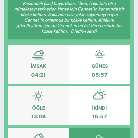
Resûlullah (sav) buyurdular: "Ben, haklı bile olsa
münakaşayı terk eden kimse için Cennet'in kenarında bir
Gündem
köşke kefilim. Şaka bile olsa yalan söylemeyen için
Cennet'in ortasında bir köşke kefilim. Ahlâkını
güzelleştiren için de Cennet'in en üst derecesinde bir
Hava Durumu
köşke kefilim." (Hadis-i şerif)
İlan
Kültür Sanat
İMSAK
GÜNEŞ
Magazin
04:21
05:57
Otomobil
Politika
ÖĞLE
İKINDI
13:08
16:57
Resmî ilanlar
Sağlık