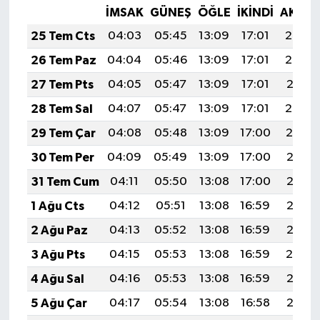
İMSAK
GÜNEŞ
ÖĞLE
İKINDI
AKŞA
25 Tem Cts
04:03
05:45
13:09
17:01
20:22
26 Tem Paz
04:04
05:46
13:09
17:01
20:22
27 Tem Pts
04:05
05:47
13:09
17:01
20:21
28 Tem Sal
04:07
05:47
13:09
17:01
20:20
29 Tem Çar
04:08
05:48
13:09
17:00
20:19
30 Tem Per
04:09
05:49
13:09
17:00
20:18
31 Tem Cum
04:11
05:50
13:08
17:00
20:17
1 Ağu Cts
04:12
05:51
13:08
16:59
20:16
2 Ağu Paz
04:13
05:52
13:08
16:59
20:15
3 Ağu Pts
04:15
05:53
13:08
16:59
20:14
4 Ağu Sal
04:16
05:53
13:08
16:59
20:13
5 Ağu Çar
04:17
05:54
13:08
16:58
20:12