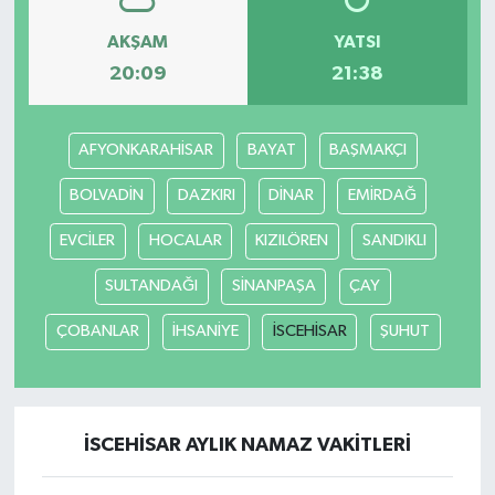
AKŞAM
YATSI
Siyaset
20:09
21:38
Spor
AFYONKARAHİSAR
BAYAT
BAŞMAKÇI
Tarım ve Ekonomi
BOLVADİN
DAZKIRI
DİNAR
EMİRDAĞ
Teknoloji
EVCİLER
HOCALAR
KIZILÖREN
SANDIKLI
Ulusal
SULTANDAĞI
SİNANPAŞA
ÇAY
ÇOBANLAR
İHSANİYE
İSCEHİSAR
ŞUHUT
Yaşam
İSCEHİSAR AYLIK NAMAZ VAKITLERI