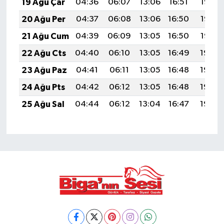
19 Ağu Çar
04:36
06:07
13:06
16:51
19:55
20 Ağu Per
04:37
06:08
13:06
16:50
19:53
21 Ağu Cum
04:39
06:09
13:05
16:50
19:52
22 Ağu Cts
04:40
06:10
13:05
16:49
19:50
23 Ağu Paz
04:41
06:11
13:05
16:48
19:49
24 Ağu Pts
04:42
06:12
13:05
16:48
19:48
25 Ağu Sal
04:44
06:12
13:04
16:47
19:46