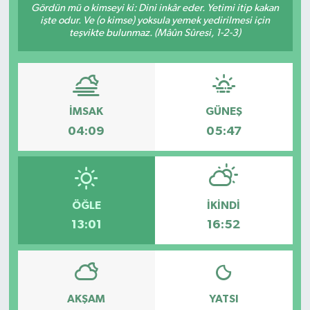
Gördün mü o kimseyi ki: Dini inkâr eder. Yetimi itip kakan
işte odur. Ve (o kimse) yoksula yemek yedirilmesi için
Gündem
teşvikte bulunmaz. (Mâûn Sûresi, 1-2-3)
Hava Durumu
İlan
İMSAK
GÜNEŞ
Kültür Sanat
04:09
05:47
Magazin
Otomobil
ÖĞLE
İKINDI
13:01
16:52
Politika
Resmî ilanlar
AKŞAM
YATSI
Sağlık