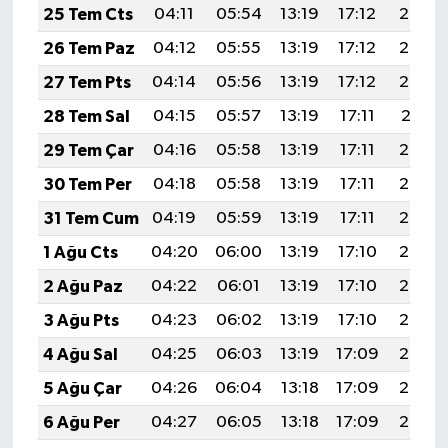
25 Tem Cts
04:11
05:54
13:19
17:12
20:34
26 Tem Paz
04:12
05:55
13:19
17:12
20:33
27 Tem Pts
04:14
05:56
13:19
17:12
20:32
28 Tem Sal
04:15
05:57
13:19
17:11
20:31
29 Tem Çar
04:16
05:58
13:19
17:11
20:30
30 Tem Per
04:18
05:58
13:19
17:11
20:29
31 Tem Cum
04:19
05:59
13:19
17:11
20:28
1 Ağu Cts
04:20
06:00
13:19
17:10
20:27
2 Ağu Paz
04:22
06:01
13:19
17:10
20:26
3 Ağu Pts
04:23
06:02
13:19
17:10
20:25
4 Ağu Sal
04:25
06:03
13:19
17:09
20:24
5 Ağu Çar
04:26
06:04
13:18
17:09
20:23
6 Ağu Per
04:27
06:05
13:18
17:09
20:22