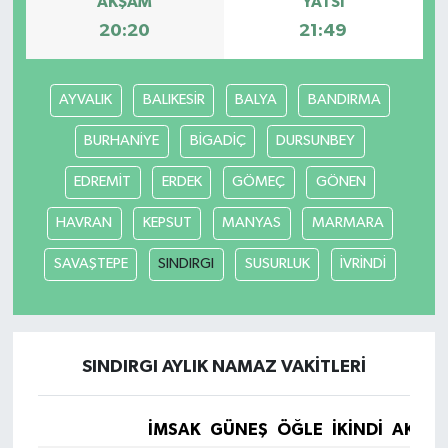
AKŞAM
YATSI
20:20
21:49
Siyaset
Spor
AYVALIK
BALIKESİR
BALYA
BANDIRMA
BURHANİYE
BİGADİÇ
DURSUNBEY
Tarım ve Ekonomi
EDREMİT
ERDEK
GÖMEÇ
GÖNEN
Teknoloji
HAVRAN
KEPSUT
MANYAS
MARMARA
Ulusal
SAVAŞTEPE
SINDIRGI
SUSURLUK
İVRİNDİ
Yaşam
SINDIRGI AYLIK NAMAZ VAKITLERI
İMSAK
GÜNEŞ
ÖĞLE
İKINDI
AKŞA