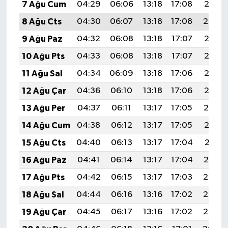
7 Ağu Cum
04:29
06:06
13:18
17:08
20:21
8 Ağu Cts
04:30
06:07
13:18
17:08
20:20
9 Ağu Paz
04:32
06:08
13:18
17:07
20:18
10 Ağu Pts
04:33
06:08
13:18
17:07
20:17
11 Ağu Sal
04:34
06:09
13:18
17:06
20:16
12 Ağu Çar
04:36
06:10
13:18
17:06
20:15
13 Ağu Per
04:37
06:11
13:17
17:05
20:14
14 Ağu Cum
04:38
06:12
13:17
17:05
20:12
15 Ağu Cts
04:40
06:13
13:17
17:04
20:11
16 Ağu Paz
04:41
06:14
13:17
17:04
20:10
17 Ağu Pts
04:42
06:15
13:17
17:03
20:08
18 Ağu Sal
04:44
06:16
13:16
17:02
20:07
19 Ağu Çar
04:45
06:17
13:16
17:02
20:06