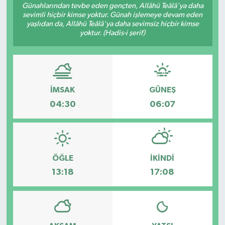
Günahlarından tevbe eden gençten, Allâhü Teâlâ'ya daha
sevimli hiçbir kimse yoktur. Günah işlemeye devam eden
Gündem
yaşlıdan da, Allâhü Teâlâ'ya daha sevimsiz hiçbir kimse
yoktur. (Hadis-i şerif)
Hava Durumu
İlan
İMSAK
GÜNEŞ
Kültür Sanat
04:30
06:07
Magazin
Otomobil
ÖĞLE
İKINDI
Politika
13:18
17:08
Resmî ilanlar
Sağlık