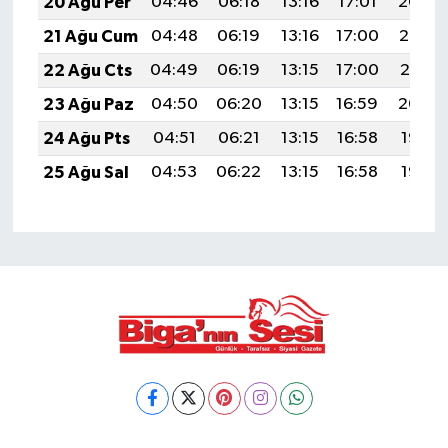
20 Ağu Per
04:46
06:18
13:16
17:01
20:04
21 Ağu Cum
04:48
06:19
13:16
17:00
20:03
22 Ağu Cts
04:49
06:19
13:15
17:00
20:01
23 Ağu Paz
04:50
06:20
13:15
16:59
20:00
24 Ağu Pts
04:51
06:21
13:15
16:58
19:58
25 Ağu Sal
04:53
06:22
13:15
16:58
19:57