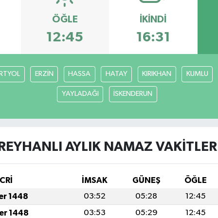
ÖĞLE
İKINDI
12:45
16:31
RTYOL
ERZİN
HASSA
HATAY
KIRIKHAN
KUMLU
YAYLADAĞI
İSKENDERUN
REYHANLI AYLIK NAMAZ VAKITLER
CRİ
İMSAK
GÜNEŞ
ÖĞLE
fer 1448
03:52
05:28
12:45
fer 1448
03:53
05:29
12:45