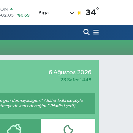
°
COIN
34
Biga
602,05
%0.69
LAR
6006
%0.06
RO
0250
%0.02
RLİN
2398
%0.2
M ALTIN
3.94
%0.32
T100
6 Ağustos 2026
768
%48
23 Safer 1448
an geri durmayacağım." Allâhü Teâlâ ise şöyle
fetmeye devam edeceğim." (Hadis-i şerif)