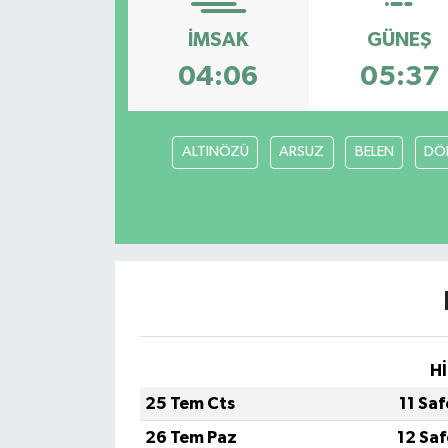
Gündem
İMSAK
GÜNEŞ
04:06
05:37
Hava Durumu
İlan
ALTINÖZÜ
ARSUZ
BELEN
DÖ
Kültür Sanat
Magazin
Otomobil
Politika
Hİ
Resmî ilanlar
25 Tem Cts
11 Sa
26 Tem Paz
12 Sa
Sağlık