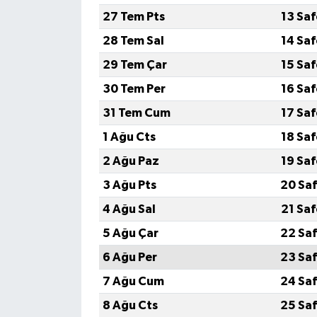
27 Tem Pts
13 Sa
Siyaset
28 Tem Sal
14 Sa
29 Tem Çar
15 Sa
Spor
30 Tem Per
16 Sa
Tarım ve Ekonomi
31 Tem Cum
17 Sa
1 Ağu Cts
18 Sa
Teknoloji
2 Ağu Paz
19 Sa
Ulusal
3 Ağu Pts
20 Saf
4 Ağu Sal
21 Sa
Yaşam
5 Ağu Çar
22 Saf
6 Ağu Per
23 Saf
7 Ağu Cum
24 Saf
8 Ağu Cts
25 Saf