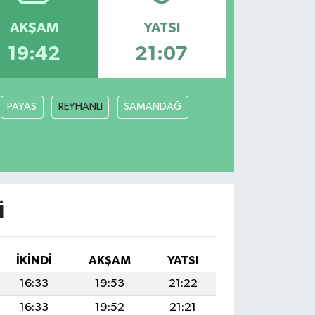
AKŞAM
YATSI
19:42
21:07
PAYAS
REYHANLI
SAMANDAĞ
I
İKINDI
AKŞAM
YATSI
16:33
19:53
21:22
16:33
19:52
21:21