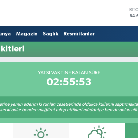
BIT
64.
DO
47,
ünya
Magazin
Sağlık
Resmî ilanlar
EU
55,
STE
itleri
64,
GRA
651
BİS
YATSI VAKTINE KALAN SÜRE
13.
02:55:53
tine yemin ederim ki ruhları cesetlerinde oldukça kullarını saptırmakt
un ki onlar benden mağfiret talep ettikleri müddetçe ben de onları af