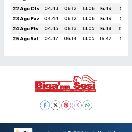
22 Ağu Cts
04:43
06:12
13:06
16:49
19:50
23 Ağu Paz
04:44
06:12
13:06
16:49
19:49
24 Ağu Pts
04:45
06:13
13:05
16:48
19:47
25 Ağu Sal
04:47
06:14
13:05
16:47
19:46