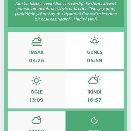
Kim bir hastayı veya Allah için sevdiği kardeşini ziyaret
ederse, bir melek, ona şöyle nidâ eder: "Ne iyi yaptın,
Gündem
yürüdüğün yol ne hoş, (bu ziyaretle) Cennet'te kendine
bir köşk hazırladın!" (Hadis-i şerif)
Hava Durumu
İlan
İMSAK
GÜNEŞ
Kültür Sanat
04:25
05:59
Magazin
Otomobil
ÖĞLE
İKINDI
Politika
13:09
16:57
Resmî ilanlar
Sağlık