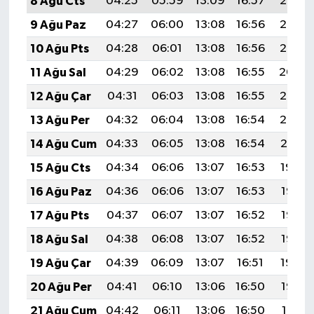
8 Ağu Cts
04:25
05:59
13:09
16:57
20:08
9 Ağu Paz
04:27
06:00
13:08
16:56
20:07
10 Ağu Pts
04:28
06:01
13:08
16:56
20:05
11 Ağu Sal
04:29
06:02
13:08
16:55
20:04
12 Ağu Çar
04:31
06:03
13:08
16:55
20:03
13 Ağu Per
04:32
06:04
13:08
16:54
20:02
14 Ağu Cum
04:33
06:05
13:08
16:54
20:01
15 Ağu Cts
04:34
06:06
13:07
16:53
19:59
16 Ağu Paz
04:36
06:06
13:07
16:53
19:58
17 Ağu Pts
04:37
06:07
13:07
16:52
19:57
18 Ağu Sal
04:38
06:08
13:07
16:52
19:55
19 Ağu Çar
04:39
06:09
13:07
16:51
19:54
20 Ağu Per
04:41
06:10
13:06
16:50
19:53
21 Ağu Cum
04:42
06:11
13:06
16:50
19:51