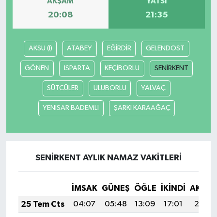
AKŞAM
YATSI
20:08
21:35
Siyaset
Spor
AKSU (I)
ATABEY
EĞİRDİR
GELENDOST
GÖNEN
ISPARTA
KEÇİBORLU
SENİRKENT
Tarım ve Ekonomi
SÜTCÜLER
ULUBORLU
YALVAÇ
Teknoloji
YENİSAR BADEMLİ
ŞARKİ KARAAĞAÇ
Ulusal
Yaşam
SENİRKENT AYLIK NAMAZ VAKITLERI
İMSAK
GÜNEŞ
ÖĞLE
İKINDI
AKŞA
25 Tem Cts
04:07
05:48
13:09
17:01
20:21