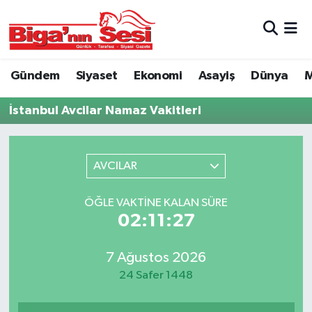
Asayiş
Çanakkale Hava Durumu
Gündem
Siyaset
Ekonomi
Asayiş
Dünya
M
Astroloji
Çanakkale Trafik Yoğunluk Haritası
İstanbul Avcilar Namaz Vakitleri
Belde ve Köyler
Süper Lig Puan Durumu ve Fikstür
Belediye
Tüm Manşetler
AVCILAR
Dünya
Son Dakika Haberleri
ÖĞLE VAKTINE KALAN SÜRE
02:11:27
Eğitim
Haber Arşivi
7 Ağustos 2026
Ekonomi
24 Safer 1448
Genel