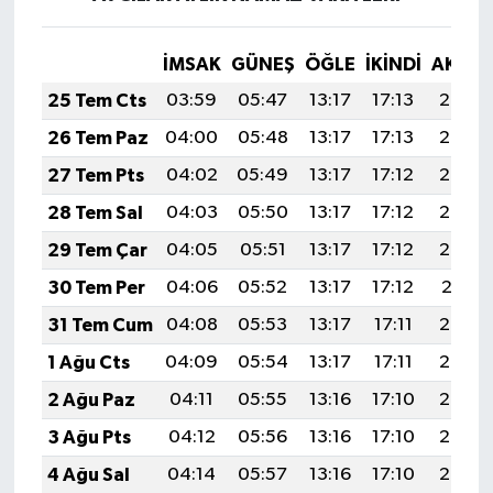
İMSAK
GÜNEŞ
ÖĞLE
İKINDI
AKŞA
25 Tem Cts
03:59
05:47
13:17
17:13
20:36
26 Tem Paz
04:00
05:48
13:17
17:13
20:35
27 Tem Pts
04:02
05:49
13:17
17:12
20:34
28 Tem Sal
04:03
05:50
13:17
17:12
20:33
29 Tem Çar
04:05
05:51
13:17
17:12
20:32
30 Tem Per
04:06
05:52
13:17
17:12
20:31
31 Tem Cum
04:08
05:53
13:17
17:11
20:30
1 Ağu Cts
04:09
05:54
13:17
17:11
20:29
2 Ağu Paz
04:11
05:55
13:16
17:10
20:28
3 Ağu Pts
04:12
05:56
13:16
17:10
20:27
4 Ağu Sal
04:14
05:57
13:16
17:10
20:26