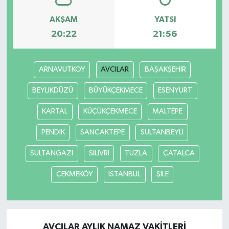
AKŞAM
YATSI
Siyaset
20:22
21:56
Spor
ARNAVUTKOY
AVCILAR
BAŞAKŞEHİR
Tarım ve Ekonomi
BEYLİKDÜZÜ
BÜYÜKÇEKMECE
ESENYURT
Teknoloji
KARTAL
KÜÇÜKÇEKMECE
MALTEPE
Ulusal
PENDİK
SANCAKTEPE
SULTANBEYLİ
SULTANGAZİ
SİLİVRİ
TUZLA
ÇATALCA
Yaşam
ÇEKMEKÖY
İSTANBUL
ŞİLE
AVCILAR AYLIK NAMAZ VAKITLERI