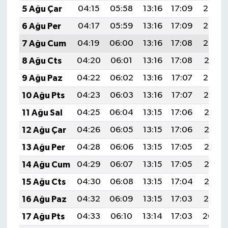
5 Ağu Çar
04:15
05:58
13:16
17:09
20:25
6 Ağu Per
04:17
05:59
13:16
17:09
20:24
7 Ağu Cum
04:19
06:00
13:16
17:08
20:22
8 Ağu Cts
04:20
06:01
13:16
17:08
20:21
9 Ağu Paz
04:22
06:02
13:16
17:07
20:20
10 Ağu Pts
04:23
06:03
13:16
17:07
20:19
11 Ağu Sal
04:25
06:04
13:15
17:06
20:17
12 Ağu Çar
04:26
06:05
13:15
17:06
20:16
13 Ağu Per
04:28
06:06
13:15
17:05
20:15
14 Ağu Cum
04:29
06:07
13:15
17:05
20:13
15 Ağu Cts
04:30
06:08
13:15
17:04
20:12
16 Ağu Paz
04:32
06:09
13:15
17:03
20:10
17 Ağu Pts
04:33
06:10
13:14
17:03
20:09